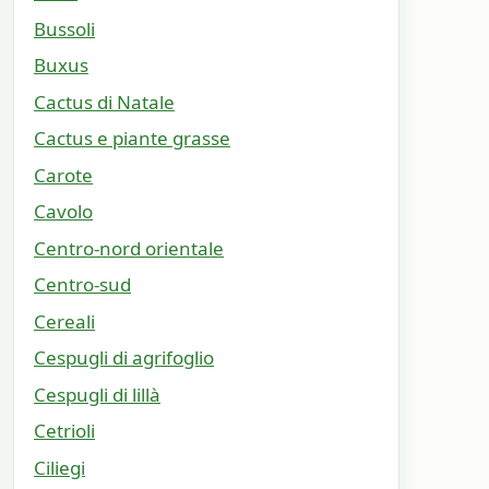
Bussoli
Buxus
Cactus di Natale
Cactus e piante grasse
Carote
Cavolo
Centro-nord orientale
Centro-sud
Cereali
Cespugli di agrifoglio
Cespugli di lillà
Cetrioli
Ciliegi