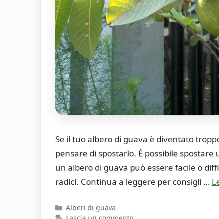
Se il tuo albero di guava è diventato tropp
pensare di spostarlo. È possibile spostare 
un albero di guava può essere facile o diffi
radici. Continua a leggere per consigli …
L
Categorie
Alberi di guava
Lascia un commento