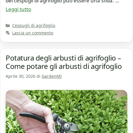
dei cespugli di agrifoglio può essere una sfida. …
Leggi tutto
Categorie
Cespugli di agrifoglio
Lascia un commento
Potatura degli arbusti di agrifoglio –
Come potare gli arbusti di agrifoglio
Aprile 30, 2026
di
GardenMI