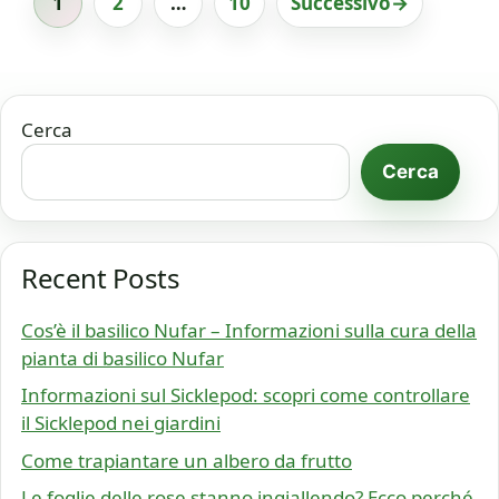
1
2
…
10
Successivo
→
Pagina
Pagina
Pagina
Cerca
Cerca
Recent Posts
Cos’è il basilico Nufar – Informazioni sulla cura della
pianta di basilico Nufar
Informazioni sul Sicklepod: scopri come controllare
il Sicklepod nei giardini
Come trapiantare un albero da frutto
Le foglie delle rose stanno ingiallendo? Ecco perché