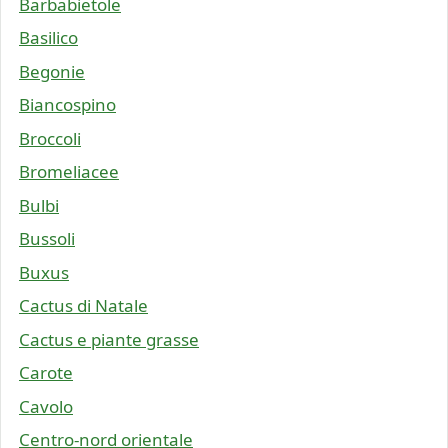
Barbabietole
Basilico
Begonie
Biancospino
Broccoli
Bromeliacee
Bulbi
Bussoli
Buxus
Cactus di Natale
Cactus e piante grasse
Carote
Cavolo
Centro-nord orientale