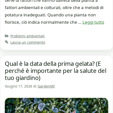
serie di fattori che vanno dall’età della pianta a
fattori ambientali e colturali, oltre che a metodi di
potatura inadeguati. Quando una pianta non
fiorisce, ciò indica normalmente che …
Leggi tutto
Categorie
Problemi ambientali
Lascia un commento
Qual è la data della prima gelata? (E
perché è importante per la salute del
tuo giardino)
Giugno 17, 2026
di
GardenMI