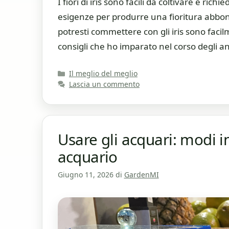
I fiori di iris sono facili da coltivare e 
esigenze per produrre una fioritura abbon
potresti commettere con gli iris sono facilm
consigli che ho imparato nel corso degli an
Categorie
Il meglio del meglio
Lascia un commento
Usare gli acquari: modi i
acquario
Giugno 11, 2026
di
GardenMI