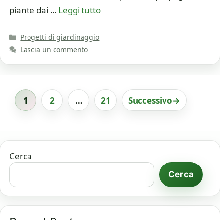
piante dai …
Leggi tutto
Categorie
Progetti di giardinaggio
Lascia un commento
1
2
…
21
Successivo
→
Pagina
Pagina
Pagina
Cerca
Cerca