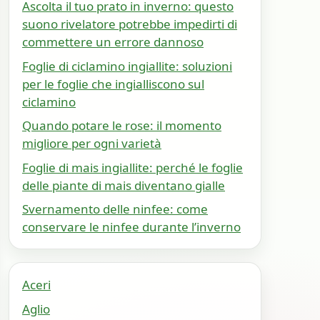
Ascolta il tuo prato in inverno: questo
suono rivelatore potrebbe impedirti di
commettere un errore dannoso
Foglie di ciclamino ingiallite: soluzioni
per le foglie che ingialliscono sul
ciclamino
Quando potare le rose: il momento
migliore per ogni varietà
Foglie di mais ingiallite: perché le foglie
delle piante di mais diventano gialle
Svernamento delle ninfee: come
conservare le ninfee durante l’inverno
Aceri
Aglio