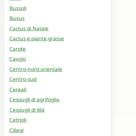
Bussoli
Buxus
Cactus di Natale
Cactus e piante grasse
Carote
Cavolo
Centro-nord orientale
Centro-sud
Cereali
Cespugli di agrifoglio
Cespugli di lillà
Cetrioli
Ciliegi