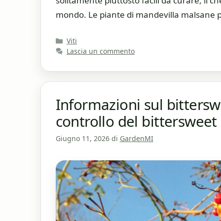
solitamente piuttosto facili da curare, il che
mondo. Le piante di mandevilla malsane p
Categorie
Viti
Lascia un commento
Informazioni sul bittersw
controllo del bittersweet
Giugno 11, 2026
di
GardenMI