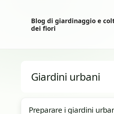
Vai
al
contenuto
Blog di giardinaggio e col
dei fiori
Giardini urbani
Preparare i giardini urban