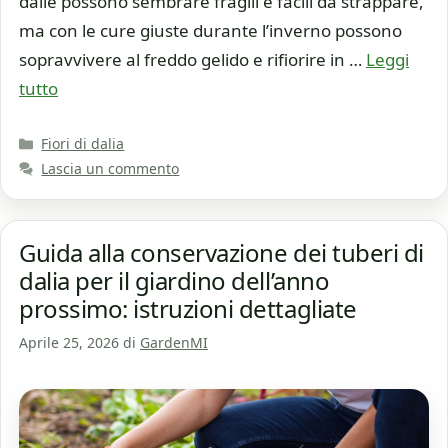
dalie possono sembrare fragili e facili da strappare,
ma con le cure giuste durante l’inverno possono
sopravvivere al freddo gelido e rifiorire in …
Leggi
tutto
Categorie
Fiori di dalia
Lascia un commento
Guida alla conservazione dei tuberi di
dalia per il giardino dell’anno
prossimo: istruzioni dettagliate
Aprile 25, 2026
di
GardenMI