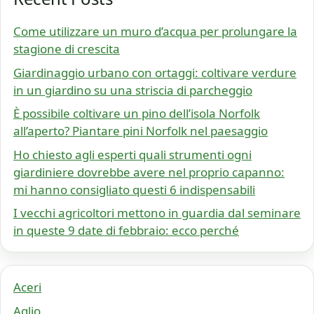
Come utilizzare un muro d’acqua per prolungare la
stagione di crescita
Giardinaggio urbano con ortaggi: coltivare verdure
in un giardino su una striscia di parcheggio
È possibile coltivare un pino dell’isola Norfolk
all’aperto? Piantare pini Norfolk nel paesaggio
Ho chiesto agli esperti quali strumenti ogni
giardiniere dovrebbe avere nel proprio capanno:
mi hanno consigliato questi 6 indispensabili
I vecchi agricoltori mettono in guardia dal seminare
in queste 9 date di febbraio: ecco perché
Aceri
Aglio