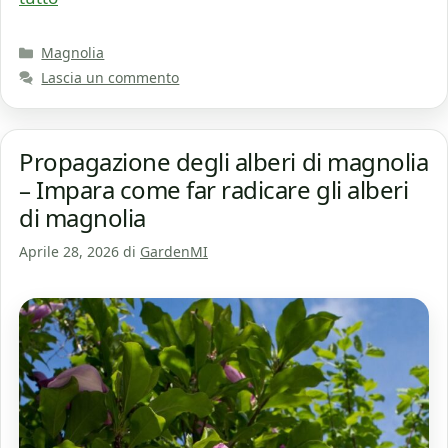
Categorie
Magnolia
Lascia un commento
Propagazione degli alberi di magnolia
– Impara come far radicare gli alberi
di magnolia
Aprile 28, 2026
di
GardenMI