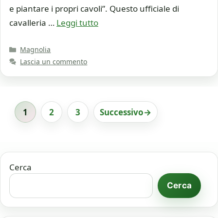
e piantare i propri cavoli”. Questo ufficiale di
cavalleria …
Leggi tutto
Categorie
Magnolia
Lascia un commento
1
2
3
Successivo
→
Pagina
Pagina
Pagina
Cerca
Cerca