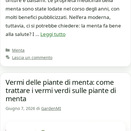
tinture e balsami. Le proprietà medicinali della
menta sono state lodate nel corso degli anni, con
molti benefici pubblicizzati. Nell’era moderna,
tuttavia, ci si potrebbe chiedere: la menta fa bene
alla salute? I …
Leggi tutto
Categorie
Menta
Lascia un commento
Vermi delle piante di menta: come
trattare i vermi verdi sulle piante di
menta
Giugno 7, 2026
di
GardenMI