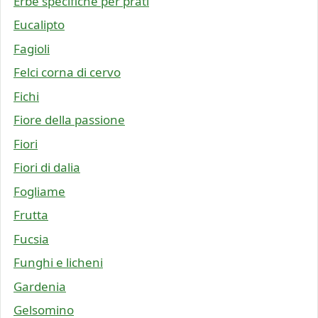
Erbe specifiche per prati
Eucalipto
Fagioli
Felci corna di cervo
Fichi
Fiore della passione
Fiori
Fiori di dalia
Fogliame
Frutta
Fucsia
Funghi e licheni
Gardenia
Gelsomino