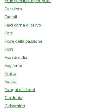
Erbe specifiche per prati
Eucalipto
Fagioli
Felci corna di cervo
Fichi
Fiore della passione
Fiori
Fiori di dalia
Fogliame
Frutta
Fucsia
Funghi e licheni
Gardenia
Gelsomino