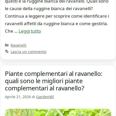
questi è la ruggine bianca dei ravanelli. Quali sono
le cause della ruggine bianca dei ravanelli?
Continua a leggere per scoprire come identificare i
ravanelli affetti da ruggine bianca e come gestirla.
Che …
Leggi tutto
Categorie
Ravanelli
Lascia un commento
Piante complementari al ravanello:
quali sono le migliori piante
complementari al ravanello?
Aprile 21, 2026
di
GardenMI