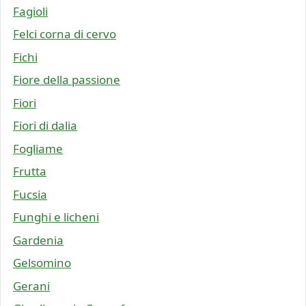
Fagioli
Felci corna di cervo
Fichi
Fiore della passione
Fiori
Fiori di dalia
Fogliame
Frutta
Fucsia
Funghi e licheni
Gardenia
Gelsomino
Gerani