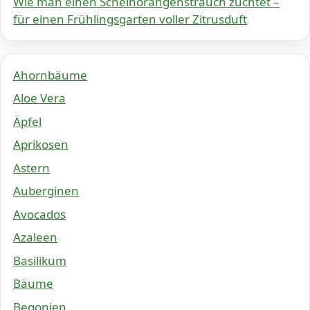
Wie man einen Scheinorangenstrauch züchtet –
für einen Frühlingsgarten voller Zitrusduft
Ahornbäume
Aloe Vera
Äpfel
Aprikosen
Astern
Auberginen
Avocados
Azaleen
Basilikum
Bäume
Begonien