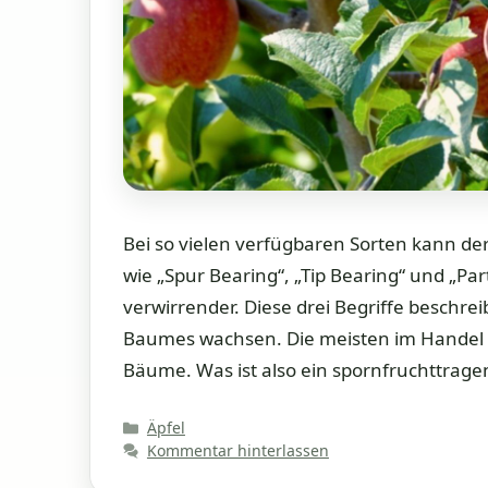
Bei so vielen verfügbaren Sorten kann de
wie „Spur Bearing“, „Tip Bearing“ und „Pa
verwirrender. Diese drei Begriffe beschrei
Baumes wachsen. Die meisten im Handel e
Bäume. Was ist also ein spornfruchttrag
Kategorien
Äpfel
Kommentar hinterlassen