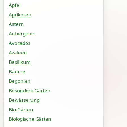
Äpfel
Aprikosen
Astern
Auberginen
Avocados
Azaleen
Basilikum
Bäume
Begonien
Besondere Gärten
Bewässerung
Bio-Gärten
Biologische Gärten