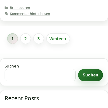
Kategorien
Brombeeren
Kommentar hinterlassen
1
2
3
Weiter
→
Seite
Seite
Seite
Suchen
Suchen
Recent Posts