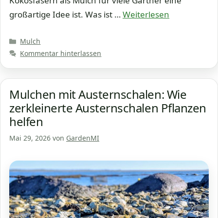
Kokosfasern als Mulch für viele Gärtner eine
großartige Idee ist. Was ist …
Weiterlesen
Kategorien
Mulch
Kommentar hinterlassen
Mulchen mit Austernschalen: Wie
zerkleinerte Austernschalen Pflanzen
helfen
Mai 29, 2026
von
GardenMI