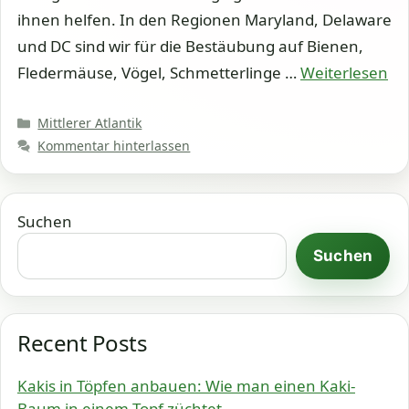
ihnen helfen. In den Regionen Maryland, Delaware
und DC sind wir für die Bestäubung auf Bienen,
Fledermäuse, Vögel, Schmetterlinge …
Weiterlesen
Kategorien
Mittlerer Atlantik
Kommentar hinterlassen
Suchen
Suchen
Recent Posts
Kakis in Töpfen anbauen: Wie man einen Kaki-
Baum in einem Topf züchtet