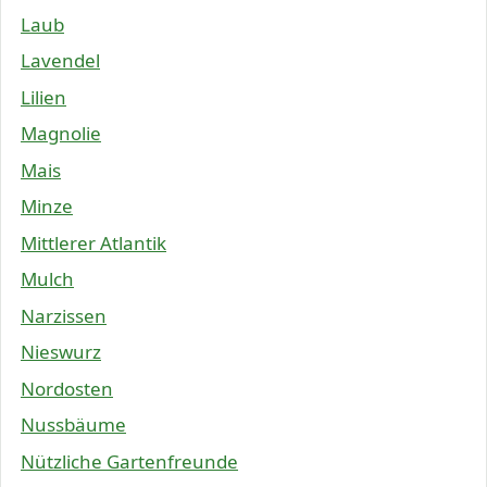
Laub
Lavendel
Lilien
Magnolie
Mais
Minze
Mittlerer Atlantik
Mulch
Narzissen
Nieswurz
Nordosten
Nussbäume
Nützliche Gartenfreunde