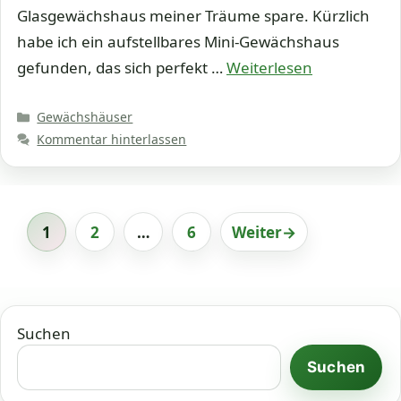
Glasgewächshaus meiner Träume spare. Kürzlich
habe ich ein aufstellbares Mini-Gewächshaus
gefunden, das sich perfekt …
Weiterlesen
Kategorien
Gewächshäuser
Kommentar hinterlassen
1
2
…
6
Weiter
→
Seite
Seite
Seite
Suchen
Suchen