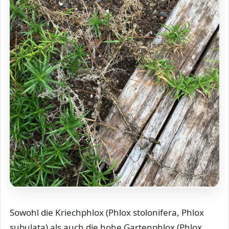
Sowohl die Kriechphlox (Phlox stolonifera, Phlox
subulata) als auch die hohe Gartenphlox (Phlox