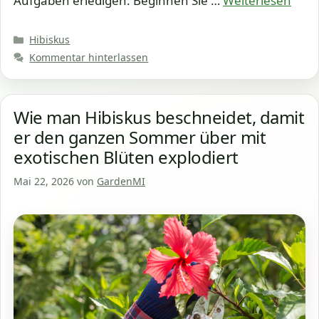
Aufgaben erledigen: Beginnen Sie …
Weiterlesen
Kategorien
Hibiskus
Kommentar hinterlassen
Wie man Hibiskus beschneidet, damit
er den ganzen Sommer über mit
exotischen Blüten explodiert
Mai 22, 2026
von
GardenMI