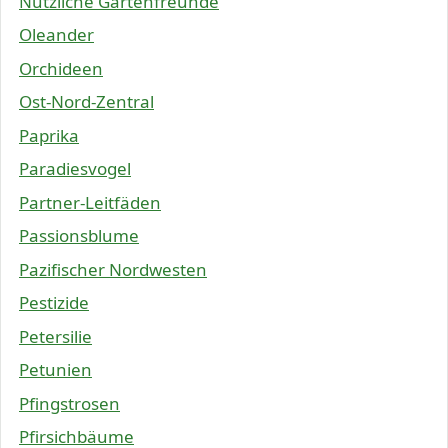
Nützliche Gartenfreunde
Oleander
Orchideen
Ost-Nord-Zentral
Paprika
Paradiesvogel
Partner-Leitfäden
Passionsblume
Pazifischer Nordwesten
Pestizide
Petersilie
Petunien
Pfingstrosen
Pfirsichbäume