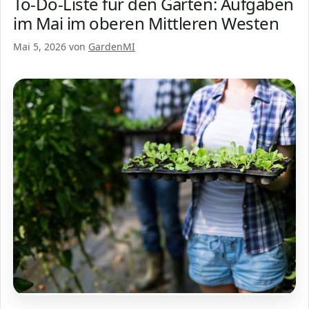
To-Do-Liste für den Garten: Aufgaben
im Mai im oberen Mittleren Westen
Mai 5, 2026
von
GardenMI