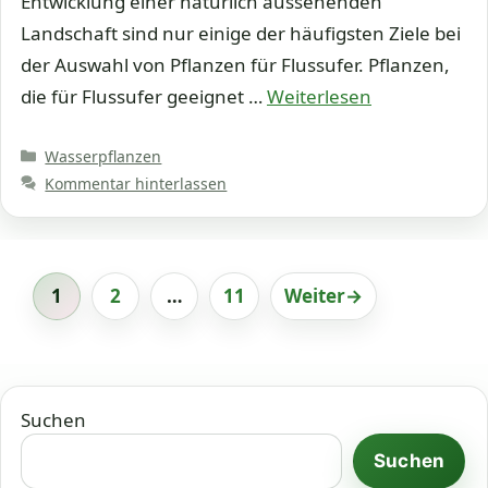
Entwicklung einer natürlich aussehenden
Landschaft sind nur einige der häufigsten Ziele bei
der Auswahl von Pflanzen für Flussufer. Pflanzen,
die für Flussufer geeignet …
Weiterlesen
Kategorien
Wasserpflanzen
Kommentar hinterlassen
1
2
…
11
Weiter
→
Seite
Seite
Seite
Suchen
Suchen