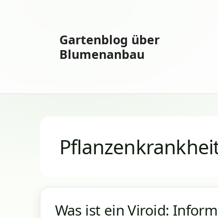
Zum
Inhalt
springen
Gartenblog über
Blumenanbau
Pflanzenkrankhei
Was ist ein Viroid: Infor