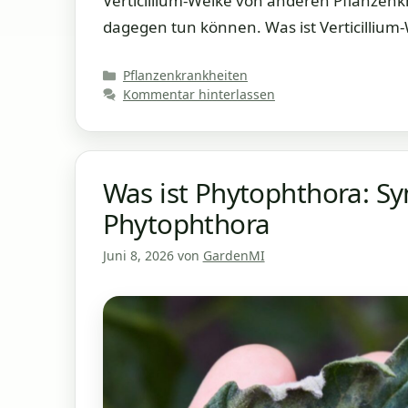
Verticillium-Welke von anderen Pflanzen
dagegen tun können. Was ist Verticillium-
Kategorien
Pflanzenkrankheiten
Kommentar hinterlassen
Was ist Phytophthora: 
Phytophthora
Juni 8, 2026
von
GardenMI