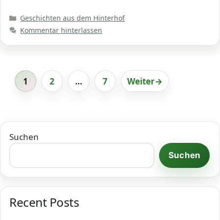
Kategorien
Geschichten aus dem Hinterhof
Kommentar hinterlassen
1
2
…
7
Weiter
→
Seite
Seite
Seite
Suchen
Suchen
Recent Posts