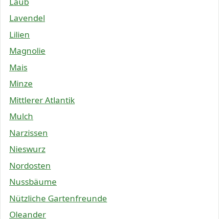
Laub
Lavendel
Lilien
Magnolie
Mais
Minze
Mittlerer Atlantik
Mulch
Narzissen
Nieswurz
Nordosten
Nussbäume
Nützliche Gartenfreunde
Oleander