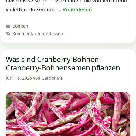
beispielsweise produziert eine Fülle von leuchtend
violetten Hülsen und …
Weiterlesen
Kategorien
Bohnen
Kommentar hinterlassen
Was sind Cranberry-Bohnen:
Cranberry-Bohnensamen pflanzen
Juni 16, 2026
von
GardenMI