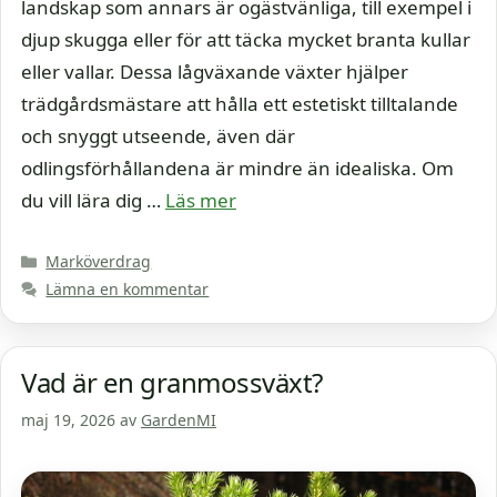
landskap som annars är ogästvänliga, till exempel i
djup skugga eller för att täcka mycket branta kullar
eller vallar. Dessa lågväxande växter hjälper
trädgårdsmästare att hålla ett estetiskt tilltalande
och snyggt utseende, även där
odlingsförhållandena är mindre än idealiska. Om
du vill lära dig …
Läs mer
Kategorier
Marköverdrag
Lämna en kommentar
Vad är en granmossväxt?
maj 19, 2026
av
GardenMI