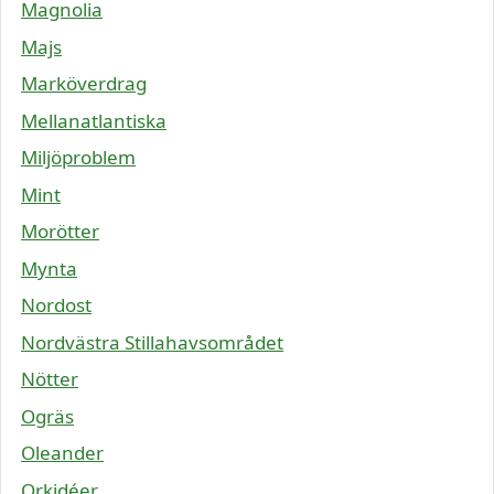
Magnolia
Majs
Marköverdrag
Mellanatlantiska
Miljöproblem
Mint
Morötter
Mynta
Nordost
Nordvästra Stillahavsområdet
Nötter
Ogräs
Oleander
Orkidéer