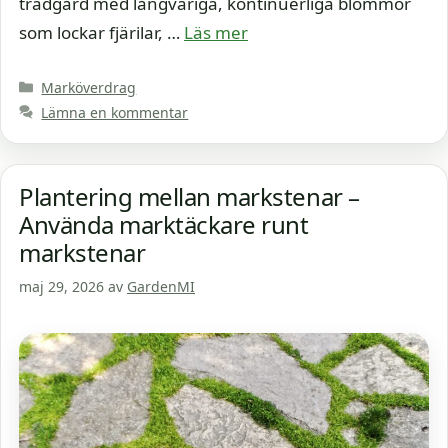
trädgård med långvariga, kontinuerliga blommor
som lockar fjärilar, …
Läs mer
Kategorier
Marköverdrag
Lämna en kommentar
Plantering mellan markstenar –
Använda marktäckare runt
markstenar
maj 29, 2026
av
GardenMI