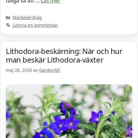
tåliga så att …
Läs mer
Kategorier
Marköverdrag
Lämna en kommentar
Lithodora-beskärning: När och hur
man beskär Lithodora-växter
maj 28, 2026
av
GardenMI