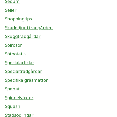
Sedum
Selleri
Shoppingtips
Skadedjur i trädgården
Skuggträdgårdar
Solrosor
Sötpotatis
Specialartiklar
Specialträdgårdar
Specifika gräsmattor
Spenat
Spindelväxter
Squash
Stadsodlingar