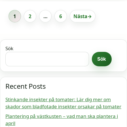
1
2
…
6
Nästa
→
Sida
Sida
Sida
Sök
Sök
Recent Posts
Stinkande insekter på tomater: Lär dig mer om
skador som bladfotade insekter orsakar på tomater
Plantering på västkusten – vad man ska plantera i
april