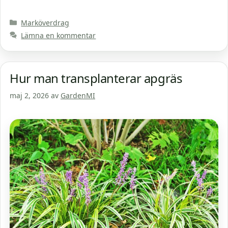
Kategorier
Marköverdrag
Lämna en kommentar
Hur man transplanterar apgräs
maj 2, 2026
av
GardenMI