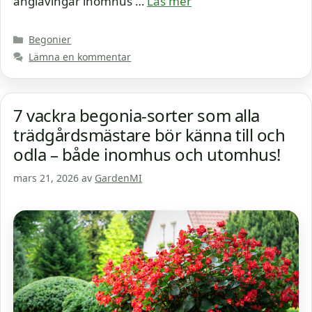
änglavingar inomhus …
Läs mer
Kategorier
Begonier
Lämna en kommentar
7 vackra begonia-sorter som alla
trädgårdsmästare bör känna till och
odla – både inomhus och utomhus!
mars 21, 2026
av
GardenMI