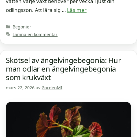
vatten varje växt behöver per vecka i just din
odlingszon. Att lära sig …
Läs mer
Kategorier
Begonier
Lämna en kommentar
Skötsel av ängelvingebegonia: Hur
man odlar en ängelvingebegonia
som krukväxt
mars 22, 2026
av
GardenMI