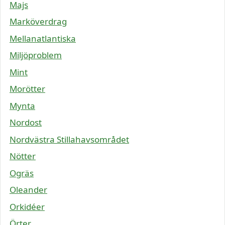
Majs
Marköverdrag
Mellanatlantiska
Miljöproblem
Mint
Morötter
Mynta
Nordost
Nordvästra Stillahavsområdet
Nötter
Ogräs
Oleander
Orkidéer
Örter