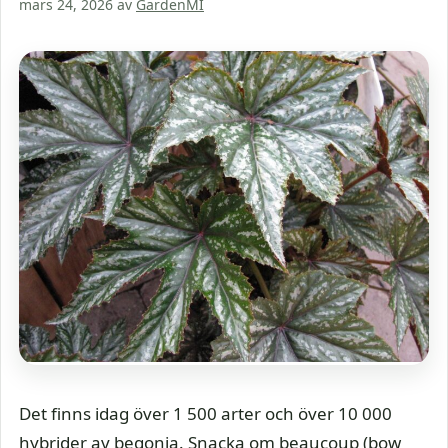
mars 24, 2026
av
GardenMI
Det finns idag över 1 500 arter och över 10 000
hybrider av begonia. Snacka om beaucoup (bow