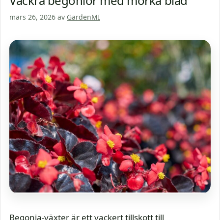
Vackra begonior med mörka blad
mars 26, 2026
av
GardenMI
Begonia-växter är ett vackert tillskott till