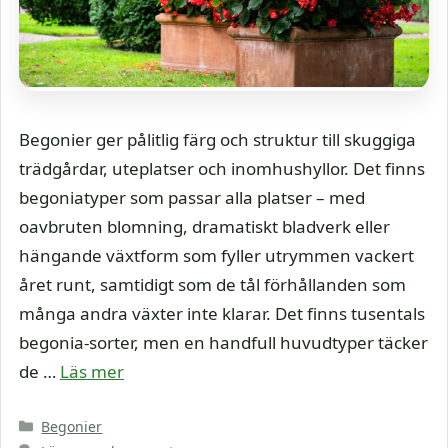
Begonier ger pålitlig färg och struktur till skuggiga
trädgårdar, uteplatser och inomhushyllor. Det finns
begoniatyper som passar alla platser – med
oavbruten blomning, dramatiskt bladverk eller
hängande växtform som fyller utrymmen vackert
året runt, samtidigt som de tål förhållanden som
många andra växter inte klarar. Det finns tusentals
begonia-sorter, men en handfull huvudtyper täcker
de …
Läs mer
Kategorier
Begonier