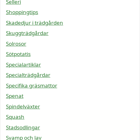
Selleri
Shoppingtips
Skadedjur i trädgården
Skuggträdgårdar
Solrosor
Sötpotatis
Specialartiklar
Specialträdgårdar
Specifika gräsmattor
Spenat
Spindelväxter
Squash
Stadsodlingar
Svamp och lav