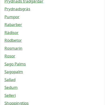
Prydnads trädgårdar
Prydnadsgräs
Pumpor
Rabarber
Rädisor
Rödbetor
Rosmarin
Rosor
Sago Palms
Sagopalm
Sallad
Sedum
Selleri
Shoppingtips