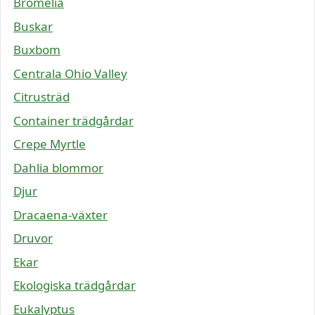
Bromelia
Buskar
Buxbom
Centrala Ohio Valley
Citrusträd
Container trädgårdar
Crepe Myrtle
Dahlia blommor
Djur
Dracaena-växter
Druvor
Ekar
Ekologiska trädgårdar
Eukalyptus