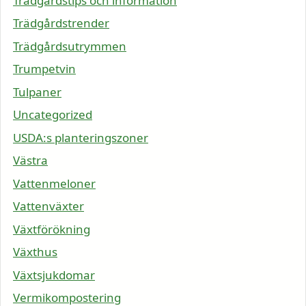
Trädgårdstips och information
Trädgårdstrender
Trädgårdsutrymmen
Trumpetvin
Tulpaner
Uncategorized
USDA:s planteringszoner
Västra
Vattenmeloner
Vattenväxter
Växtförökning
Växthus
Växtsjukdomar
Vermikompostering