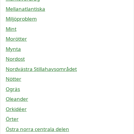
Mellanatlantiska
Miljöproblem
Mint
Morötter
Mynta
Nordost
Nordvästra Stillahavsområdet
Nötter
Ogräs
Oleander
Orkidéer
Örter
Östra norra centrala delen