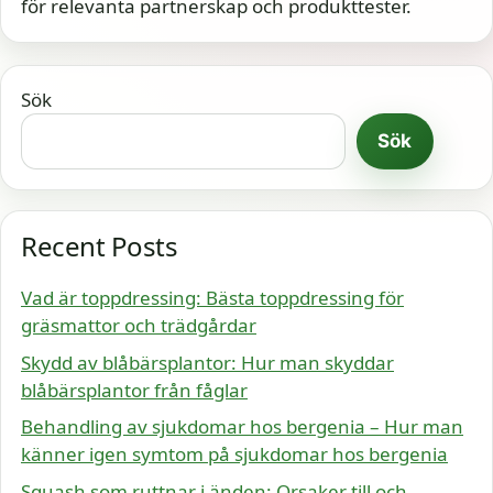
för relevanta partnerskap och produkttester.
Sök
Sök
Recent Posts
Vad är toppdressing: Bästa toppdressing för
gräsmattor och trädgårdar
Skydd av blåbärsplantor: Hur man skyddar
blåbärsplantor från fåglar
Behandling av sjukdomar hos bergenia – Hur man
känner igen symtom på sjukdomar hos bergenia
Squash som ruttnar i änden: Orsaker till och