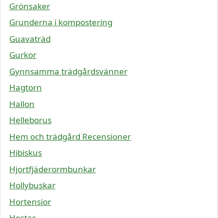
Grönsaker
Grunderna i kompostering
Guavaträd
Gurkor
Gynnsamma trädgårdsvänner
Hagtorn
Hallon
Helleborus
Hem och trädgård Recensioner
Hibiskus
Hjortfjäderormbunkar
Hollybuskar
Hortensior
Hostas