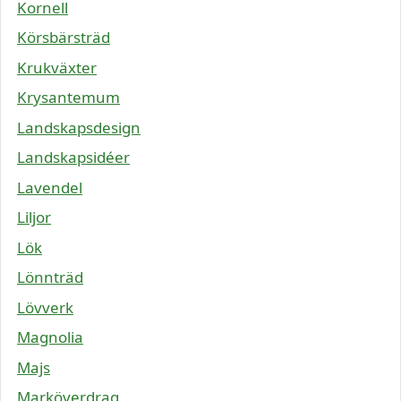
Kornell
Körsbärsträd
Krukväxter
Krysantemum
Landskapsdesign
Landskapsidéer
Lavendel
Liljor
Lök
Lönnträd
Lövverk
Magnolia
Majs
Marköverdrag