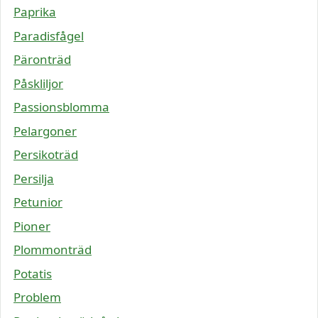
Paprika
Paradisfågel
Päronträd
Påskliljor
Passionsblomma
Pelargoner
Persikoträd
Persilja
Petunior
Pioner
Plommonträd
Potatis
Problem