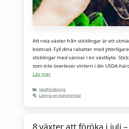
Att rota växter från sticklingar är ett utmä
kostnad. Fyll dina rabatter med ytterligare
sticklingar med vänner i en växtbyte. Stic
som inte överlever vintern i din USDA-här
Läs mer
Kategorier
Växtförökning
Lämna en kommentar
8 växter att föröka i juli 