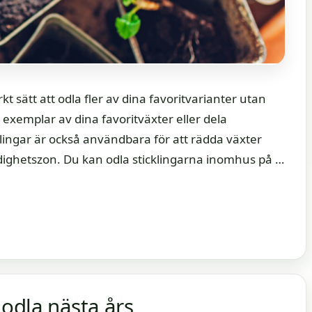
rkt sätt att odla fler av dina favoritvarianter utan
 exemplar av dina favoritväxter eller dela
klingar är också användbara för att rädda växter
dighetszon. Du kan odla sticklingarna inomhus på …
– odla nästa års