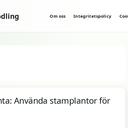
dling
Om oss
Integritetspolicy
Coo
nta: Använda stamplantor för