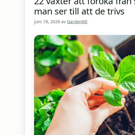
22 växter att föröka från 
man ser till att de trivs
juni 18, 2026
av
GardenMI