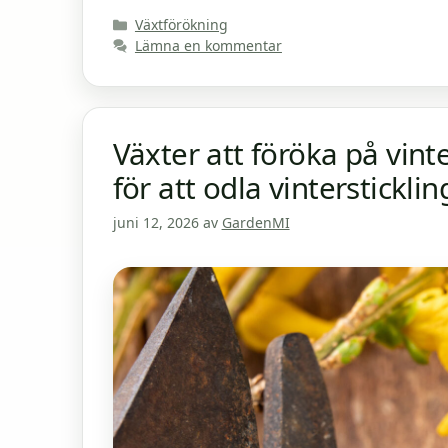
Kategorier
Växtförökning
Lämna en kommentar
Växter att föröka på vint
för att odla vintersticklin
juni 12, 2026
av
GardenMI