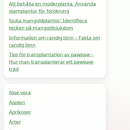
Att behålla en moderplanta: Använda
stamplantor för förökning
Sjuka mangoldplantor: Identifiera
tecken på mangoldsjukdom
Information om randig lönn – Fakta om
randig lönn
Tips för transplantation av pawpaw –
Hur man transplanterar ett pawpaw-
träd
Aloe vera
Äpplen
Aprikoser
Ärter