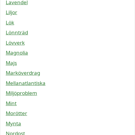
Lavendel
Liljor
Lök
Lönnträd
Lövverk
Magnolia
Majs
Marköverdrag
Mellanatlantiska
Miljöproblem
Mint
Morötter
Mynta
Nordost