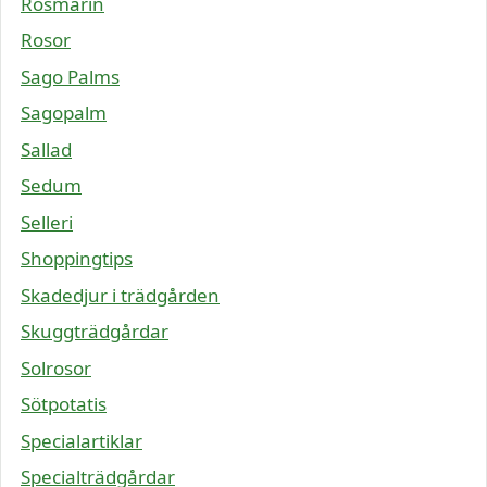
Rosmarin
Rosor
Sago Palms
Sagopalm
Sallad
Sedum
Selleri
Shoppingtips
Skadedjur i trädgården
Skuggträdgårdar
Solrosor
Sötpotatis
Specialartiklar
Specialträdgårdar