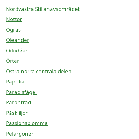
Nordvästra Stillahavsområdet
Nötter
Ogräs
Oleander
Orkidéer
Örter
Östra norra centrala delen
Paprika
Paradisfågel
Päronträd
Påskliljor
Passionsblomma
Pelargoner