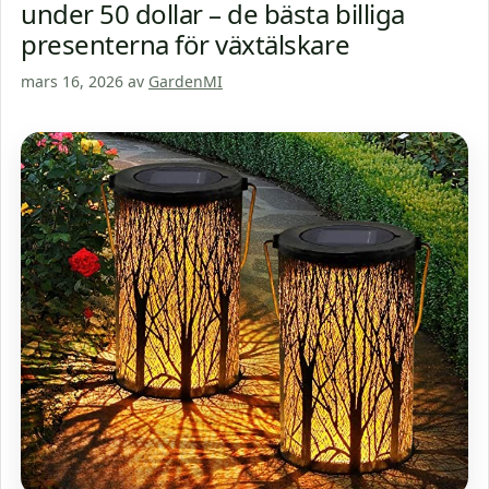
under 50 dollar – de bästa billiga
presenterna för växtälskare
mars 16, 2026
av
GardenMI