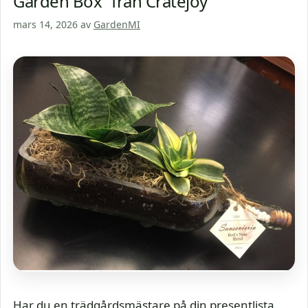
Garden Box” från Cratejoy
mars 14, 2026
av
GardenMI
Har du en trädgårdsmästare på din presentlista