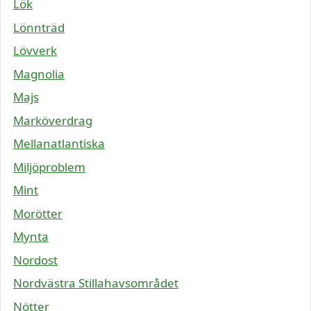
Lök
Lönnträd
Lövverk
Magnolia
Majs
Marköverdrag
Mellanatlantiska
Miljöproblem
Mint
Morötter
Mynta
Nordost
Nordvästra Stillahavsområdet
Nötter