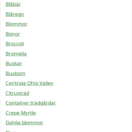
Blåbär
Blåregn
Blommor
Bönor
Broccoli
Bromelia
Buskar
Buxbom
Centrala Ohio Valley
Citrusträd
Container trädgårdar
Crepe Myrtle
Dahlia blommor