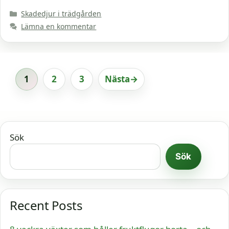
Kategorier
Skadedjur i trädgården
Lämna en kommentar
1
2
3
Nästa
→
Sida
Sida
Sida
Sök
Sök
Recent Posts