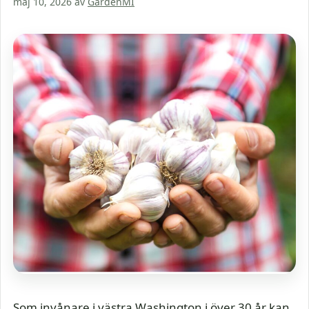
maj 10, 2026
av
GardenMI
Som invånare i västra Washington i över 30 år kan