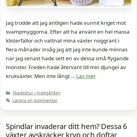
Jag trodde att jag äntligen hade vunnit kriget mot
svampmyggorna. Efter att ha använt en hel massa
klisterfällor och vattnat mina växter noggrant i
flera månader insåg jag att jag inte kunde minnas
när jag senast hade sett en av dessa små flygande
monster. Freden hade återvänt till min djungel av
krukväxter. Men inte långt …
Läs mer
Kategorier
Skadedjur i trädgården
Lämna en kommentar
Spindlar invaderar ditt hem? Dessa 6
växter avskräcker kryp och doftar