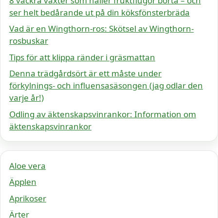
8 vackra växter som håller fruktflugor borta – och
ser helt bedårande ut på din köksfönsterbräda
Vad är en Wingthorn-ros: Skötsel av Wingthorn-
rosbuskar
Tips för att klippa ränder i gräsmattan
Denna trädgårdsört är ett måste under
förkylnings- och influensasäsongen (jag odlar den
varje år!)
Odling av äktenskapsvinrankor: Information om
äktenskapsvinrankor
Aloe vera
Äpplen
Aprikoser
Ärter