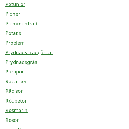
Petunior
Pioner
Plommonträd
Potatis
Problem
Prydnads trädgårdar
Prydnadsgräs
Pumpor
Rabarber
Rädisor
Rödbetor
Rosmarin
Rosor