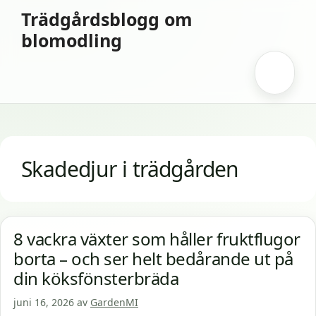
Hoppa
Trädgårdsblogg om
till
blomodling
innehåll
Meny
Skadedjur i trädgården
8 vackra växter som håller fruktflugor
borta – och ser helt bedårande ut på
din köksfönsterbräda
juni 16, 2026
av
GardenMI