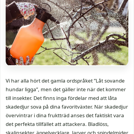
Vi har alla hört det gamla ordspråket ”Låt sovande
hundar ligga”, men det gäller inte när det kommer
till insekter. Det finns inga fördelar med att låta
skadedjur sova på dina favoritväxter. När skadedjur
övervintrar i dina fruktträd anses det faktiskt vara
det perfekta tillfället att attackera. Bladlöss,
skalinsekter, äppelvecklare, larver och spindelmider