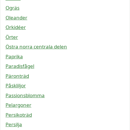
Ogräs
Oleander
Orkidéer
Örter
Östra norra centrala delen
Paprika
Paradisfågel
Päronträd
Påskliljor
Passionsblomma
Pelargoner
Persikoträd
Persilja