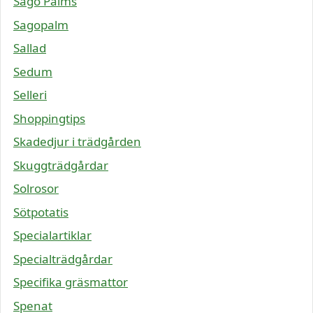
Sago Palms
Sagopalm
Sallad
Sedum
Selleri
Shoppingtips
Skadedjur i trädgården
Skuggträdgårdar
Solrosor
Sötpotatis
Specialartiklar
Specialträdgårdar
Specifika gräsmattor
Spenat