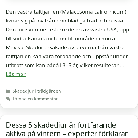
Den västra tältfjärilen (Malacosoma californicum)
livnär sig på löv från bredbladiga träd och buskar.
Den förekommer i större delen av västra USA, upp
till södra Kanada och ner till områden i norra
Mexiko. Skador orsakade av larverna från västra
tältfjärilen kan vara förödande och uppstår under
utbrott som kan pågå i 3–5 år, vilket resulterar …
Läs mer
Kategorier
Skadedjur i trädgården
Lämna en kommentar
Dessa 5 skadedjur är fortfarande
aktiva på vintern – experter förklarar