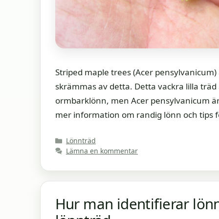
Striped maple trees (Acer pensylvanicum) 
skrämmas av detta. Detta vackra lilla träd
ormbarklönn, men Acer pensylvanicum är
mer information om randig lönn och tips f
Kategorier
Lönnträd
Lämna en kommentar
Hur man identifierar lönn