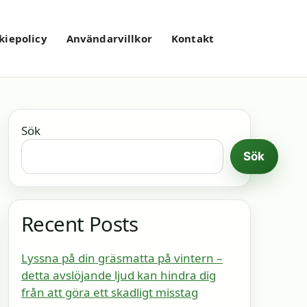
kiepolicy
Användarvillkor
Kontakt
Sök
Sök
Recent Posts
Lyssna på din gräsmatta på vintern –
detta avslöjande ljud kan hindra dig
från att göra ett skadligt misstag