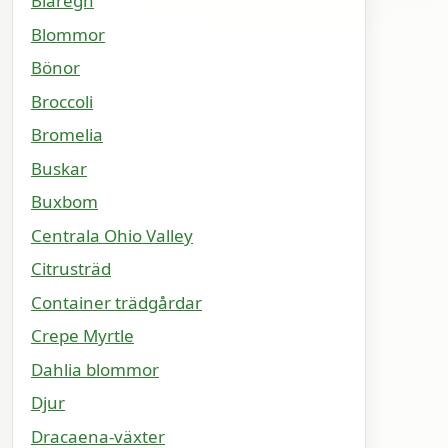
Blåregn
Blommor
Bönor
Broccoli
Bromelia
Buskar
Buxbom
Centrala Ohio Valley
Citrusträd
Container trädgårdar
Crepe Myrtle
Dahlia blommor
Djur
Dracaena-växter