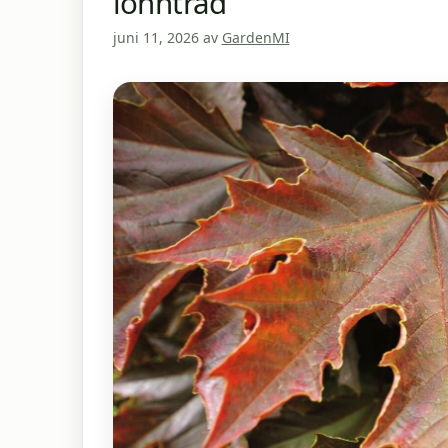
lönnträd
juni 11, 2026
av
GardenMI