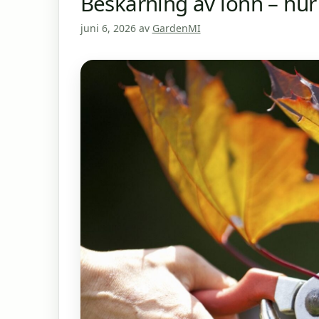
Beskärning av lönn – hu
juni 6, 2026
av
GardenMI