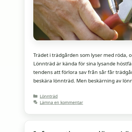
Trädet i trädgården som lyser med röda, o
Lönnträd är kända för sina lysande höstfärg
tendens att förlora sav från sår får trädgå
beskära lönnträd. Men beskärning av lön
Kategorier
Lönnträd
Lämna en kommentar