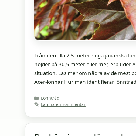
Från den lilla 2,5 meter höga japanska lö
höjder på 30,5 meter eller mer, erbjuder Ace
situation. Läs mer om några av de mest po
Acer-lönnar Hur man identifierar lönnträ
Kategorier
Lönnträd
Lämna en kommentar