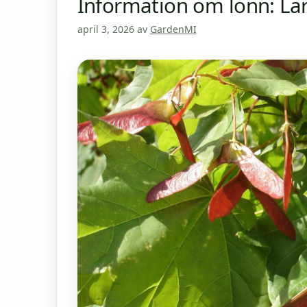
Information om lönn: Lär
april 3, 2026
av
GardenMI