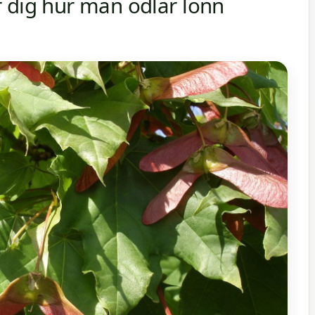
 dig hur man odlar lönn