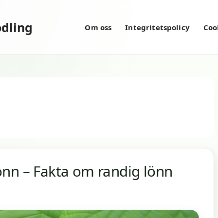
dling
Om oss
Integritetspolicy
Coo
önn – Fakta om randig lönn