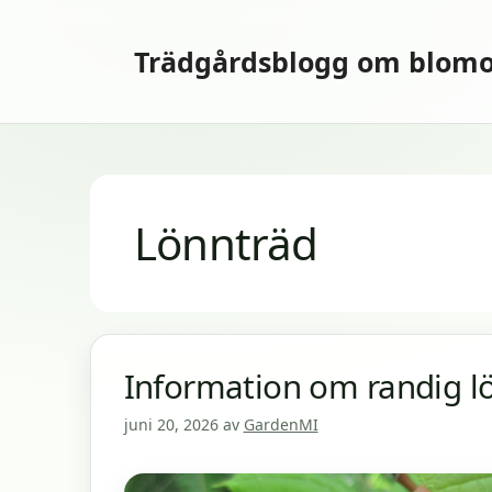
Hoppa
till
Trädgårdsblogg om blomo
innehåll
Lönnträd
Information om randig l
juni 20, 2026
av
GardenMI