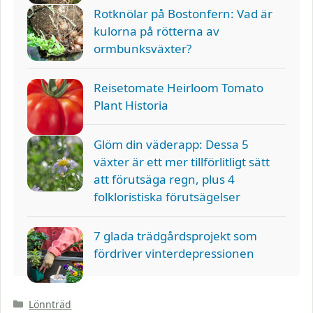
Rotknölar på Bostonfern: Vad är
kulorna på rötterna av
ormbunksväxter?
Reisetomate Heirloom Tomato
Plant Historia
Glöm din väderapp: Dessa 5
växter är ett mer tillförlitligt sätt
att förutsäga regn, plus 4
folkloristiska förutsägelser
7 glada trädgårdsprojekt som
fördriver vinterdepressionen
Kategorier
Lönnträd