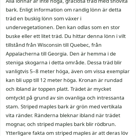
Alla lönnar är inte höga, graciösa träd med snövita
bark. Enligt information om randig lönn är detta
träd en buskig lönn som växer i
undervegetationen. Den kan odlas som en stor
buske eller ett litet träd. Du hittar denna lönn i vilt
tillstånd från Wisconsin till Quebec, från
Appalacherna till Georgia. Den är hemma i de
steniga skogarna i detta område. Dessa träd blir
vanligtvis 5–8 meter höga, även om vissa exemplar
kan bli upp till 12 meter höga. Kronan är rundad
och ibland är toppen platt. Trädet är mycket
omtyckt på grund av sin ovanliga och intressanta
stam. Striped maples bark är grön med vertikala
vita ränder. Ränderna bleknar ibland när trädet
mognar, och striped maples bark blir rödbrun.
Ytterligare fakta om striped maples är att deras löv