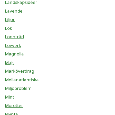
Landskapsidéer
Lavendel
Liljor
Lök
Lönnträd
Lövverk
Magnolia
Majs
Marköverdrag
Mellanatlantiska
Miljöproblem
Mint
Morötter
Mynta