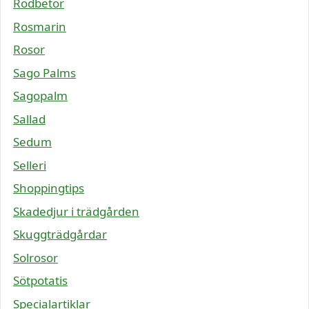
Rödbetor
Rosmarin
Rosor
Sago Palms
Sagopalm
Sallad
Sedum
Selleri
Shoppingtips
Skadedjur i trädgården
Skuggträdgårdar
Solrosor
Sötpotatis
Specialartiklar