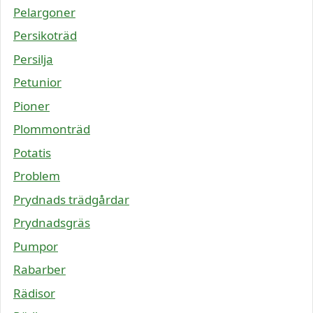
Pelargoner
Persikoträd
Persilja
Petunior
Pioner
Plommonträd
Potatis
Problem
Prydnads trädgårdar
Prydnadsgräs
Pumpor
Rabarber
Rädisor