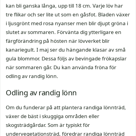
kan bli ganska långa, upp till 18 cm. Varje löv har
tre flikar och ser lite ut som en gåsfot. Bladen växer
i ljusgrönt med rosa nyanser men blir djupt gröna i
slutet av sommaren. Förvänta dig ytterligare en
färgförändring på hösten när lövverket blir
kanariegult. I maj ser du hängande klasar av små
gula blommor. Dessa följs av bevingade frökapslar
när sommaren går. Du kan använda fröna för
odling av randig lönn.
Odling av randig lönn
Om du funderar på att plantera randiga lönnträd,
växer de bäst i skuggiga områden eller
skogsträdgårdar. Som är typiskt för
undervegetationsträd, föredrar randiga lönnträd