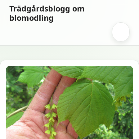
Hoppa
Trädgårdsblogg om
till
blomodling
innehåll
Meny