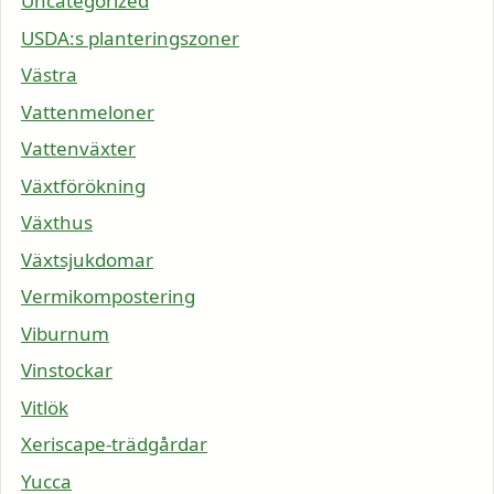
Uncategorized
USDA:s planteringszoner
Västra
Vattenmeloner
Vattenväxter
Växtförökning
Växthus
Växtsjukdomar
Vermikompostering
Viburnum
Vinstockar
Vitlök
Xeriscape-trädgårdar
Yucca