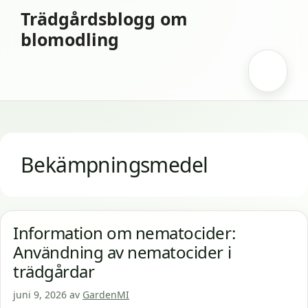
Hoppa
Trädgårdsblogg om
till
blomodling
innehåll
Meny
Bekämpningsmedel
Information om nematocider:
Användning av nematocider i
trädgårdar
juni 9, 2026
av
GardenMI