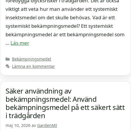
förebygga olycksrisker i trädgården. Det är också
viktigt att veta hur man använder ett systemiskt
insektsmedel om det skulle behövas. Vad är ett
systemiskt bekämpningsmedel? Ett systemiskt
bekämpningsmedel är ett bekämpningsmedel som
…
Läs mer
Kategorier
Bekämpningsmedel
Lämna en kommentar
Säker användning av
bekämpningsmedel: Använd
bekämpningsmedel på ett säkert sätt
i trädgården
maj 10, 2026
av
GardenMI