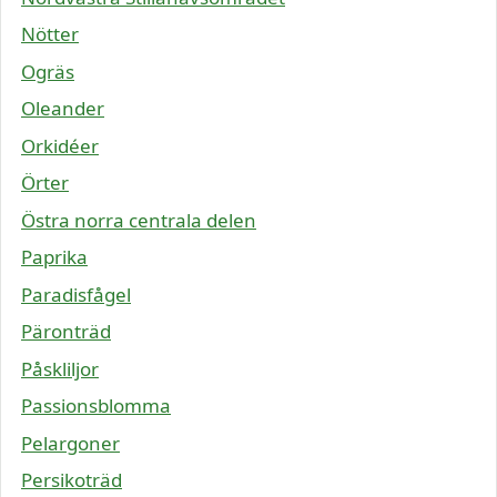
Nötter
Ogräs
Oleander
Orkidéer
Örter
Östra norra centrala delen
Paprika
Paradisfågel
Päronträd
Påskliljor
Passionsblomma
Pelargoner
Persikoträd