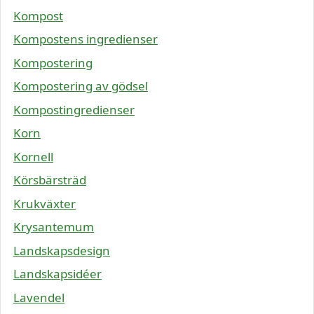
Kompost
Kompostens ingredienser
Kompostering
Kompostering av gödsel
Kompostingredienser
Korn
Kornell
Körsbärsträd
Krukväxter
Krysantemum
Landskapsdesign
Landskapsidéer
Lavendel