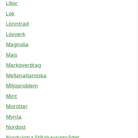
Liljor
Lök
Lönnträd
Lövverk
Magnolia
Majs
Marköverdrag
Mellanatlantiska
Miljöproblem
Mint
Morötter
Mynta
Nordost
Nordvästra Stillahavsområdet