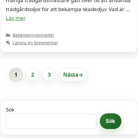
många trädgårdsmästare gått över till att använda
trädgårdsoljor för att bekämpa skadedjur. Vad är …
Läs mer
Kategorier
Bekämpningsmedel
Lämna en kommentar
1
2
3
Nästa
→
Sida
Sida
Sida
Sök
Sök