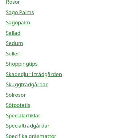
Rosor
Sago Palms
Sagopalm
Sallad
Sedum
Selleri
Shoppingtips
Skadedjur i trädgården
Skuggträdgårdar
Solrosor
Sötpotatis
Specialartiklar
Specialträdgårdar
Specifika gräsmattor