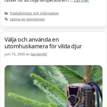
räcker för att höja temperaturen i …
Läs mer
Kategorier
Trädgårdstips och information
Lämna en kommentar
Välja och använda en
utomhuskamera för vilda djur
juni 15, 2026
av
GardenMI