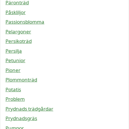
Päronträd
Påskliljor
Passionsblomma
Pelargoner
Persikoträd
Persilja
Petunior
Pioner
Plommonträd
Potatis
Problem
Prydnads trädgårdar
Prydnadsgräs
Pumpor