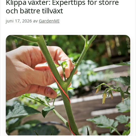
Klippa växter: Experttips för större
och bättre tillväxt
juni 17, 2026
av
GardenMI