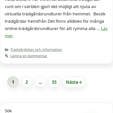
runt om i världen gjort det möjligt att njuta av
virtuella trädgårdsrundturer från hemmet. Besök
trädgårdar hemifrån Det finns alldeles för många
online-trädgårdsrundturer för att rymma alla …
Läs
mer
Kategorier
Trädgårdstips och information
Lämna en kommentar
1
2
…
35
Nästa
→
Sida
Sida
Sida
Sök