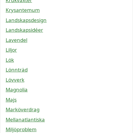
Krukväxter
Krysantemum
Landskapsdesign
Landskapsidéer
Lavendel
Liljor
Lök
Lönnträd
Lövverk
Magnolia
Majs
Marköverdrag
Mellanatlantiska
Miljöproblem