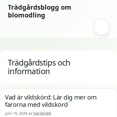
Hoppa
Trädgårdsblogg om
till
blomodling
innehåll
Meny
Trädgårdstips och
information
Vad är vildskörd: Lär dig mer om
farorna med vildskörd
juni 19, 2026
av
GardenMI