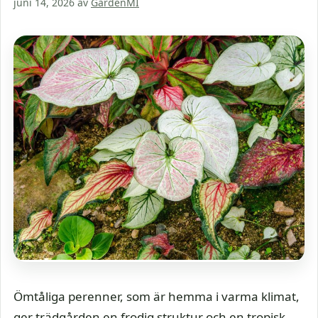
juni 14, 2026
av
GardenMI
Ömtåliga perenner, som är hemma i varma klimat,
ger trädgården en frodig struktur och en tropisk