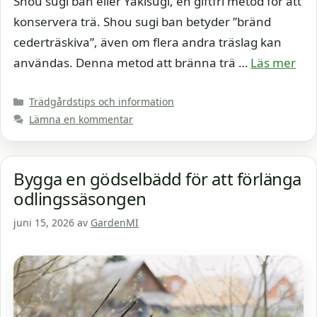
Shou sugi ban eller Yakisugi, en giftfri metod för att
konservera trä. Shou sugi ban betyder ”bränd
cederträskiva”, även om flera andra träslag kan
användas. Denna metod att bränna trä …
Läs mer
Kategorier
Trädgårdstips och information
Lämna en kommentar
Bygga en gödselbädd för att förlänga
odlingssäsongen
juni 15, 2026
av
GardenMI