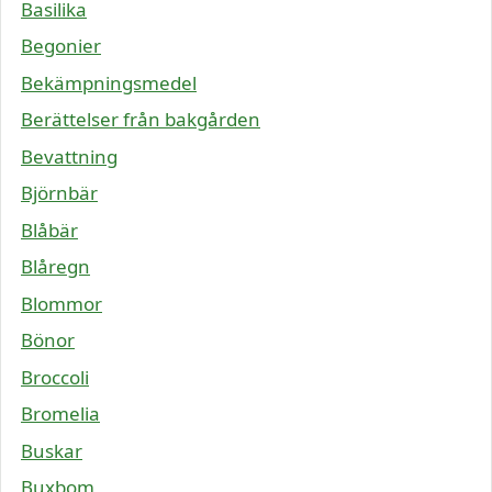
Basilika
Begonier
Bekämpningsmedel
Berättelser från bakgården
Bevattning
Björnbär
Blåbär
Blåregn
Blommor
Bönor
Broccoli
Bromelia
Buskar
Buxbom