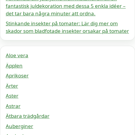
fantastisk juldekoration med dessa 5 enkla idéer –
det tar bara några minuter att ordna.
Stinkande insekter på tomater: Lär dig mer om
skador som bladfotade insekter orsakar på tomater
Aloe vera
Äpplen
Aprikoser
Ärter
Aster
Astrar
Ätbara trädgårdar
Auberginer