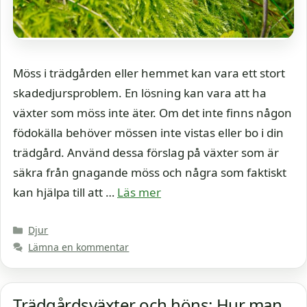
Möss i trädgården eller hemmet kan vara ett stort
skadedjursproblem. En lösning kan vara att ha
växter som möss inte äter. Om det inte finns någon
födokälla behöver mössen inte vistas eller bo i din
trädgård. Använd dessa förslag på växter som är
säkra från gnagande möss och några som faktiskt
kan hjälpa till att …
Läs mer
Kategorier
Djur
Lämna en kommentar
Trädgårdsväxter och höns: Hur man