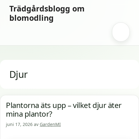
Hoppa
Trädgårdsblogg om
till
blomodling
innehåll
Meny
Djur
Plantorna äts upp – vilket djur äter
mina plantor?
juni 17, 2026
av
GardenMI