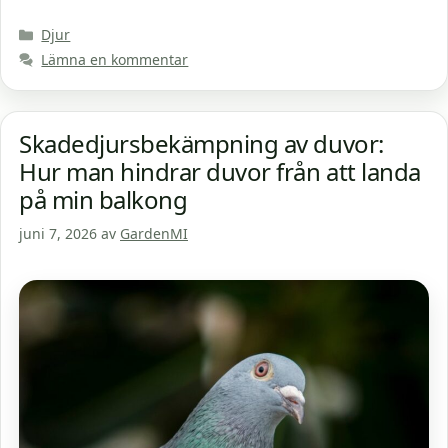
Kategorier
Djur
Lämna en kommentar
Skadedjursbekämpning av duvor:
Hur man hindrar duvor från att landa
på min balkong
juni 7, 2026
av
GardenMI