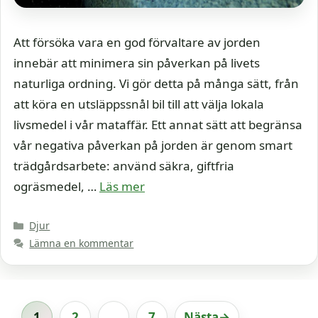
Att försöka vara en god förvaltare av jorden
innebär att minimera sin påverkan på livets
naturliga ordning. Vi gör detta på många sätt, från
att köra en utsläppssnål bil till att välja lokala
livsmedel i vår mataffär. Ett annat sätt att begränsa
vår negativa påverkan på jorden är genom smart
trädgårdsarbete: använd säkra, giftfria
ogräsmedel, …
Läs mer
Kategorier
Djur
Lämna en kommentar
1
2
…
7
Nästa
→