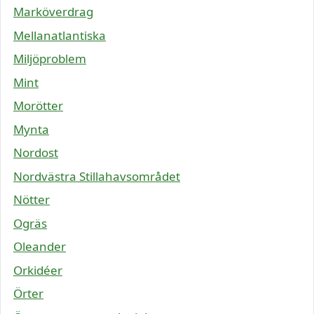
Marköverdrag
Mellanatlantiska
Miljöproblem
Mint
Morötter
Mynta
Nordost
Nordvästra Stillahavsområdet
Nötter
Ogräs
Oleander
Orkidéer
Örter