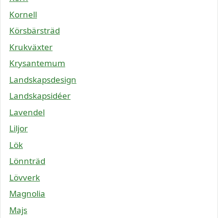
Kornell
Körsbärsträd
Krukväxter
Krysantemum
Landskapsdesign
Landskapsidéer
Lavendel
Liljor
Lök
Lönnträd
Lövverk
Magnolia
Majs