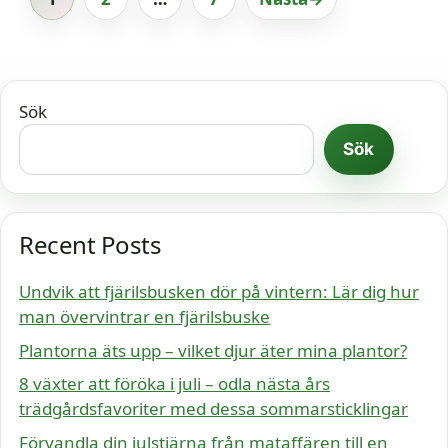
Sida
Sida
Sida
Sök
Sök
Recent Posts
Undvik att fjärilsbusken dör på vintern: Lär dig hur
man övervintrar en fjärilsbuske
Plantorna äts upp – vilket djur äter mina plantor?
8 växter att föröka i juli – odla nästa års
trädgårdsfavoriter med dessa sommarsticklingar
Förvandla din julstjärna från mataffären till en