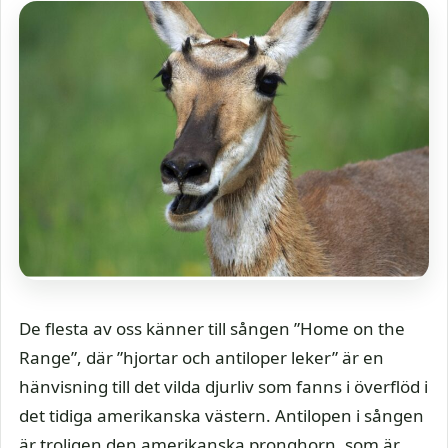
De flesta av oss känner till sången ”Home on the
Range”, där ”hjortar och antiloper leker” är en
hänvisning till det vilda djurliv som fanns i överflöd i
det tidiga amerikanska västern. Antilopen i sången
är troligen den amerikanska pronghorn, som är