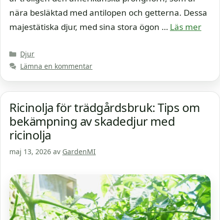
nära besläktad med antilopen och getterna. Dessa
majestätiska djur, med sina stora ögon …
Läs mer
Kategorier
Djur
Lämna en kommentar
Ricinolja för trädgårdsbruk: Tips om
bekämpning av skadedjur med
ricinolja
maj 13, 2026
av
GardenMI