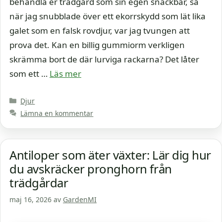
behandla er trädgård som sin egen snackbar, så
när jag snubblade över ett ekorrskydd som lät lika
galet som en falsk rovdjur, var jag tvungen att
prova det. Kan en billig gummiorm verkligen
skrämma bort de där lurviga rackarna? Det låter
som ett …
Läs mer
Kategorier
Djur
Lämna en kommentar
Antiloper som äter växter: Lär dig hur
du avskräcker pronghorn från
trädgårdar
maj 16, 2026
av
GardenMI