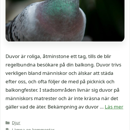
Duvor är roliga, åtminstone ett tag, tills de blir
regelbundna besökare på din balkong. Duvor trivs
verkligen bland människor och älskar att städa
efter oss, och ofta följer de med på picknick och
balkongfester. I stadsområden livnär sig duvor på
människors matrester och är inte kräsna när det
gäller vad de äter. Bekämpning av duvor …
Läs mer
Kategorier
Djur
Lämna en kommentar