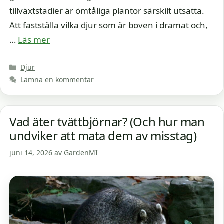
tillväxtstadier är ömtåliga plantor särskilt utsatta.
Att fastställa vilka djur som är boven i dramat och,
…
Läs mer
Kategorier
Djur
Lämna en kommentar
Vad äter tvättbjörnar? (Och hur man
undviker att mata dem av misstag)
juni 14, 2026
av
GardenMI