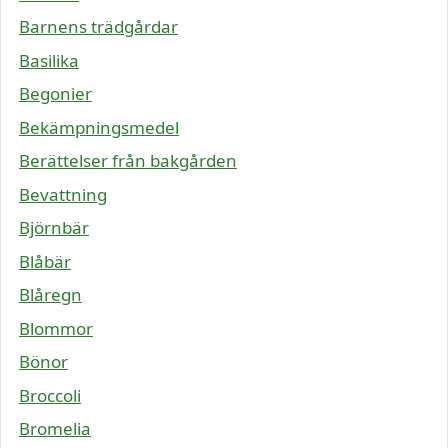
Barnens trädgårdar
Basilika
Begonier
Bekämpningsmedel
Berättelser från bakgården
Bevattning
Björnbär
Blåbär
Blåregn
Blommor
Bönor
Broccoli
Bromelia