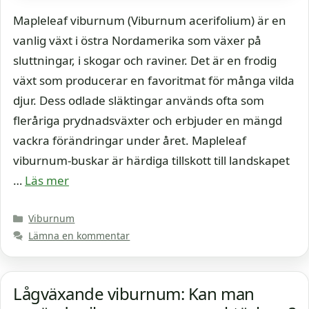
Mapleleaf viburnum (Viburnum acerifolium) är en
vanlig växt i östra Nordamerika som växer på
sluttningar, i skogar och raviner. Det är en frodig
växt som producerar en favoritmat för många vilda
djur. Dess odlade släktingar används ofta som
fleråriga prydnadsväxter och erbjuder en mängd
vackra förändringar under året. Mapleleaf
viburnum-buskar är härdiga tillskott till landskapet
…
Läs mer
Kategorier
Viburnum
Lämna en kommentar
Lågväxande viburnum: Kan man