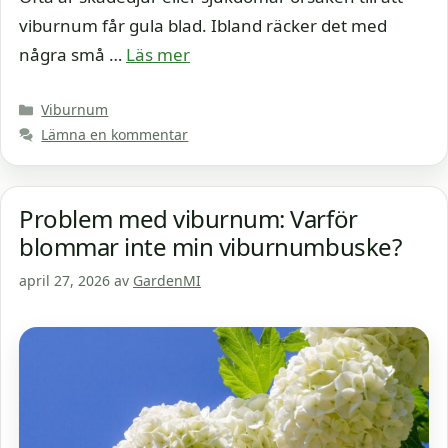
viburnum får gula blad. Ibland räcker det med
några små …
Läs mer
Kategorier
Viburnum
Lämna en kommentar
Problem med viburnum: Varför
blommar inte min viburnumbuske?
april 27, 2026
av
GardenMI