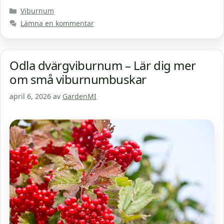
Kategorier
Viburnum
Lämna en kommentar
Odla dvärgviburnum – Lär dig mer
om små viburnumbuskar
april 6, 2026
av
GardenMI