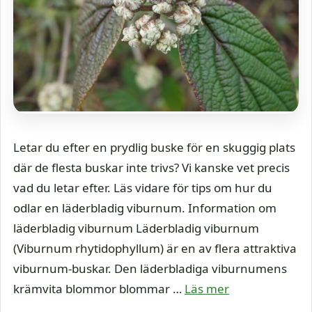
Letar du efter en prydlig buske för en skuggig plats
där de flesta buskar inte trivs? Vi kanske vet precis
vad du letar efter. Läs vidare för tips om hur du
odlar en läderbladig viburnum. Information om
läderbladig viburnum Läderbladig viburnum
(Viburnum rhytidophyllum) är en av flera attraktiva
viburnum-buskar. Den läderbladiga viburnumens
krämvita blommor blommar …
Läs mer