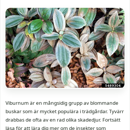
Viburnum är en mångsidig grupp av blommande
buskar som är mycket populära i trädgårdar. Tyvärr
drabbas de ofta av en rad olika skadedjur. Fortsätt
läsa för att lära dig mer om de insekter som