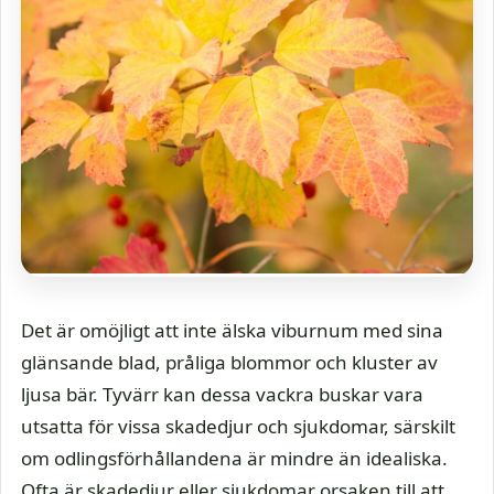
Det är omöjligt att inte älska viburnum med sina
glänsande blad, pråliga blommor och kluster av
ljusa bär. Tyvärr kan dessa vackra buskar vara
utsatta för vissa skadedjur och sjukdomar, särskilt
om odlingsförhållandena är mindre än idealiska.
Ofta är skadedjur eller sjukdomar orsaken till att