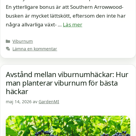
En ytterligare bonus är att Southern Arrowwood-
busken är mycket lättskött, eftersom den inte har
några allvarliga växt- …
Läs mer
Kategorier
Viburnum
Lämna en kommentar
Avstånd mellan viburnumhäckar: Hur
man planterar viburnum för bästa
häckar
maj 14, 2026
av
GardenMI