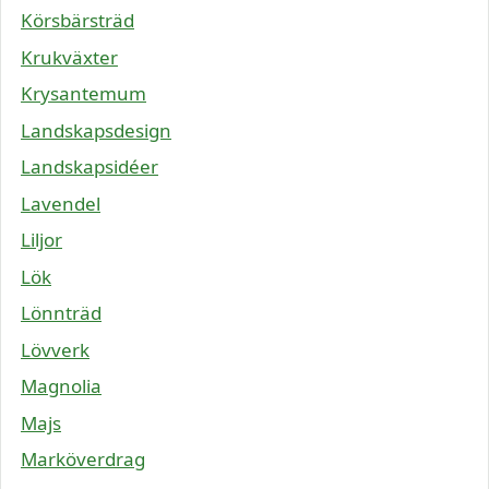
Körsbärsträd
Krukväxter
Krysantemum
Landskapsdesign
Landskapsidéer
Lavendel
Liljor
Lök
Lönnträd
Lövverk
Magnolia
Majs
Marköverdrag