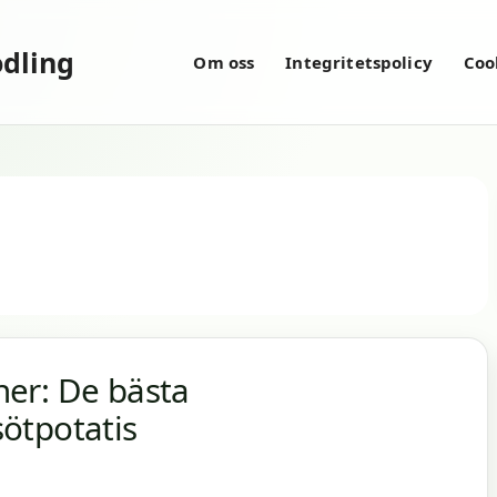
dling
Om oss
Integritetspolicy
Coo
er: De bästa
ötpotatis