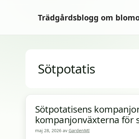
Hoppa
till
Trädgårdsblogg om blomo
innehåll
Sötpotatis
Sötpotatisens kompanjon
kompanjonväxterna för s
maj 28, 2026
av
GardenMI