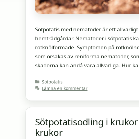
Sötpotatis med nematoder är ett allvarligt
hemträdgårdar. Nematoder i sötpotatis ka
rotknölformade. Symptomen på rotknölnemat
som orsakas av reniforma nematoder, som 
skadorna kan ändå vara allvarliga. Hur k
Kategorier
Sötpotatis
Lämna en kommentar
Sötpotatisodling i krukor 
krukor