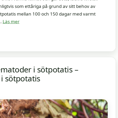
nligtvis som ettåriga på grund av sitt behov av
ötpotatis mellan 100 och 150 dagar med varmt
 …
Läs mer
matoder i sötpotatis –
 sötpotatis