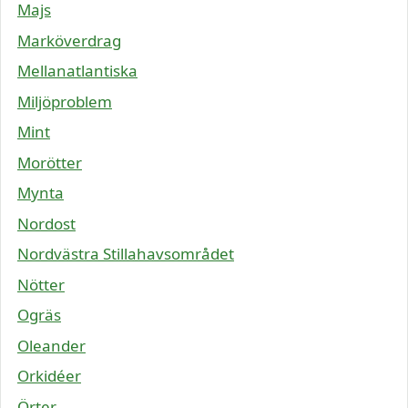
Majs
Marköverdrag
Mellanatlantiska
Miljöproblem
Mint
Morötter
Mynta
Nordost
Nordvästra Stillahavsområdet
Nötter
Ogräs
Oleander
Orkidéer
Örter