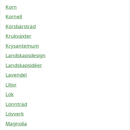
Korn
Kornell
Körsbärsträd
Krukväxter
Krysantemum
Landskapsdesign
Landskapsidéer
Lavendel
Liljor
Lök
Lönnträd
Lövverk
Magnolia