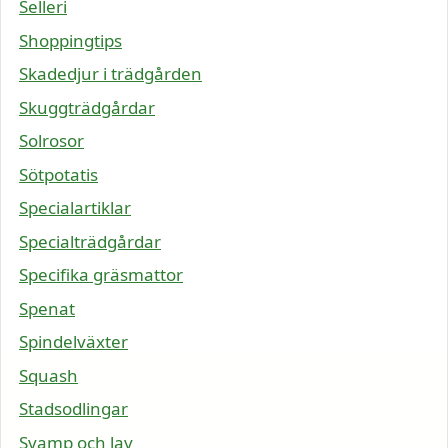
Selleri
Shoppingtips
Skadedjur i trädgården
Skuggträdgårdar
Solrosor
Sötpotatis
Specialartiklar
Specialträdgårdar
Specifika gräsmattor
Spenat
Spindelväxter
Squash
Stadsodlingar
Svamp och lav