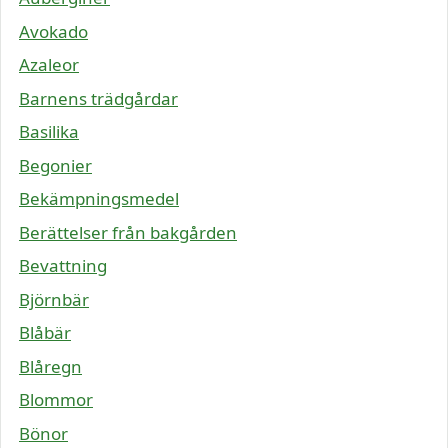
Avokado
Azaleor
Barnens trädgårdar
Basilika
Begonier
Bekämpningsmedel
Berättelser från bakgården
Bevattning
Björnbär
Blåbär
Blåregn
Blommor
Bönor