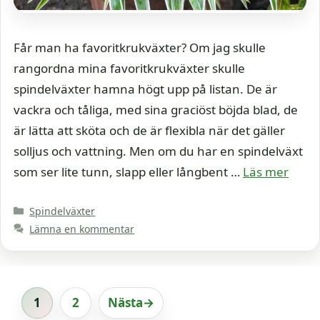
Får man ha favoritkrukväxter? Om jag skulle
rangordna mina favoritkrukväxter skulle
spindelväxter hamna högt upp på listan. De är
vackra och tåliga, med sina graciöst böjda blad, de
är lätta att sköta och de är flexibla när det gäller
solljus och vattning. Men om du har en spindelväxt
som ser lite tunn, slapp eller långbent …
Läs mer
Kategorier
Spindelväxter
Lämna en kommentar
1
2
Nästa
→
Sida
Sida