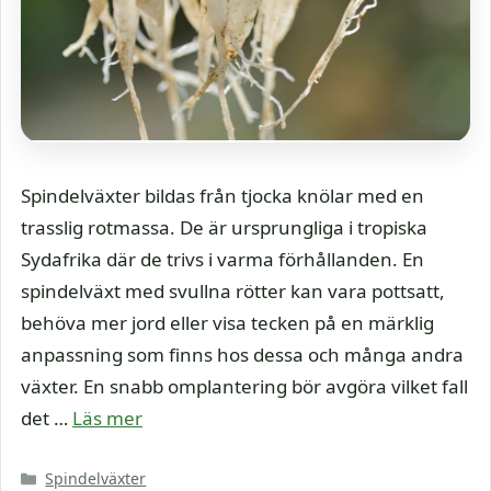
Spindelväxter bildas från tjocka knölar med en
trasslig rotmassa. De är ursprungliga i tropiska
Sydafrika där de trivs i varma förhållanden. En
spindelväxt med svullna rötter kan vara pottsatt,
behöva mer jord eller visa tecken på en märklig
anpassning som finns hos dessa och många andra
växter. En snabb omplantering bör avgöra vilket fall
det …
Läs mer
Kategorier
Spindelväxter