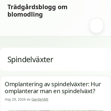
Hoppa
Trädgårdsblogg om
till
blomodling
innehåll
Meny
Spindelväxter
Omplantering av spindelväxter: Hur
omplanterar man en spindelväxt?
maj 29, 2026
av
GardenMI