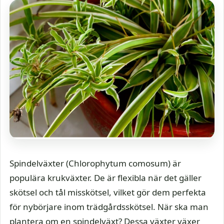
Spindelväxter (Chlorophytum comosum) är
populära krukväxter. De är flexibla när det gäller
skötsel och tål misskötsel, vilket gör dem perfekta
för nybörjare inom trädgårdsskötsel. När ska man
plantera om en spindelväxt? Dessa växter växer