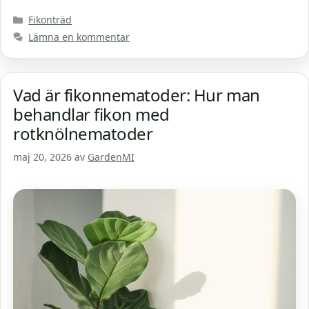
Kategorier
Fikonträd
Lämna en kommentar
Vad är fikonnematoder: Hur man
behandlar fikon med
rotknölnematoder
maj 20, 2026
av
GardenMI