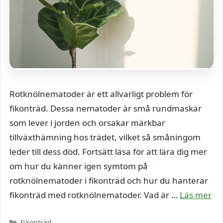
Rotknölnematoder är ett allvarligt problem för
fikonträd. Dessa nematoder är små rundmaskar
som lever i jorden och orsakar märkbar
tillväxthämning hos trädet, vilket så småningom
leder till dess död. Fortsätt läsa för att lära dig mer
om hur du känner igen symtom på
rotknölnematoder i fikonträd och hur du hanterar
fikonträd med rotknölnematoder. Vad är …
Läs mer
Kategorier
Fikonträd