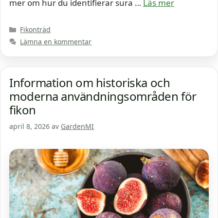
mer om hur du identifierar sura …
Läs mer
Kategorier
Fikonträd
Lämna en kommentar
Information om historiska och
moderna användningsområden för
fikon
april 8, 2026
av
GardenMI