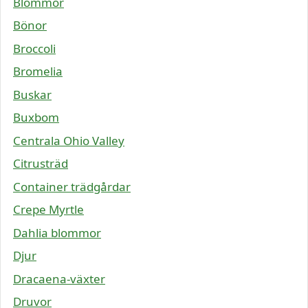
Blommor
Bönor
Broccoli
Bromelia
Buskar
Buxbom
Centrala Ohio Valley
Citrusträd
Container trädgårdar
Crepe Myrtle
Dahlia blommor
Djur
Dracaena-växter
Druvor