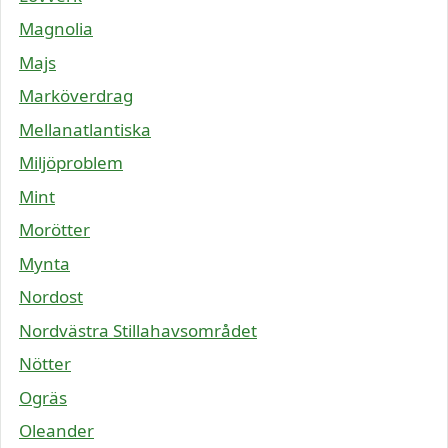
Magnolia
Majs
Marköverdrag
Mellanatlantiska
Miljöproblem
Mint
Morötter
Mynta
Nordost
Nordvästra Stillahavsområdet
Nötter
Ogräs
Oleander