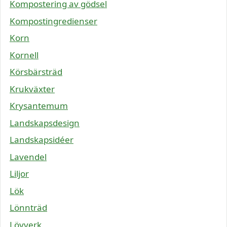
Kompostering av gödsel
Kompostingredienser
Korn
Kornell
Körsbärsträd
Krukväxter
Krysantemum
Landskapsdesign
Landskapsidéer
Lavendel
Liljor
Lök
Lönnträd
Lövverk