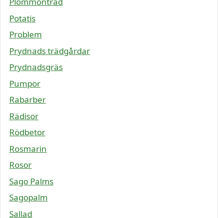
Plommonträd
Potatis
Problem
Prydnads trädgårdar
Prydnadsgräs
Pumpor
Rabarber
Rädisor
Rödbetor
Rosmarin
Rosor
Sago Palms
Sagopalm
Sallad