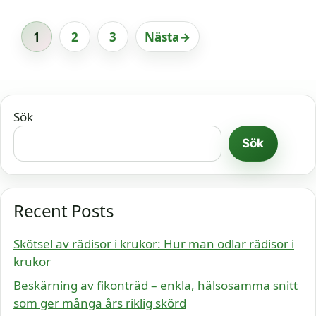
1
2
3
Nästa
→
Sida
Sida
Sida
Sök
Sök
Recent Posts
Skötsel av rädisor i krukor: Hur man odlar rädisor i
krukor
Beskärning av fikonträd – enkla, hälsosamma snitt
som ger många års riklig skörd