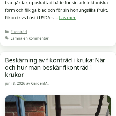
trädgårdar, uppskattad både för sin arkitektoniska
form och flikiga blad och för sin honungslika frukt.
Fikon trivs bäst i USDA:s …
Läs mer
Kategorier
Fikonträd
Lämna en kommentar
Beskärning av fikonträd i kruka: När
och hur man beskär fikonträd i
krukor
juni 8, 2026
av
GardenMI