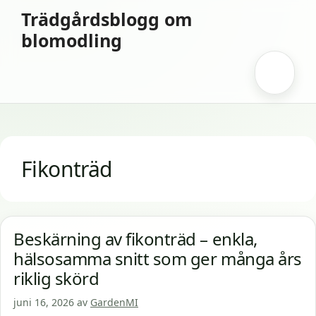
Hoppa
Trädgårdsblogg om
till
blomodling
innehåll
Meny
Fikonträd
Beskärning av fikonträd – enkla,
hälsosamma snitt som ger många års
riklig skörd
juni 16, 2026
av
GardenMI