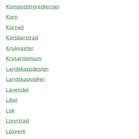
Kompostingredienser
Korn
Kornell
Körsbärsträd
Krukväxter
Krysantemum
Landskapsdesign
Landskapsidéer
Lavendel
Liljor
Lök
Lönnträd
Lövverk