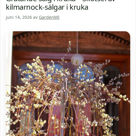
kilmarnock-sälgar i kruka
juni 14, 2026
av
GardenMI