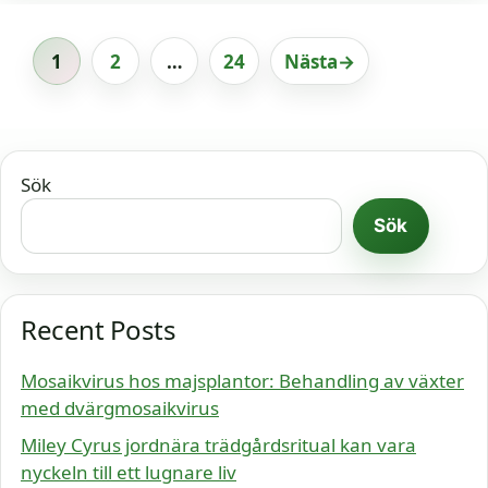
1
2
…
24
Nästa
→
Sida
Sida
Sida
Sök
Sök
Recent Posts
Mosaikvirus hos majsplantor: Behandling av växter
med dvärgmosaikvirus
Miley Cyrus jordnära trädgårdsritual kan vara
nyckeln till ett lugnare liv