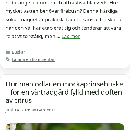
rödorange blommor och attraktiva bladverk. Hur
mycket vatten behöver firebush? Denna härdiga
kolibrimagnet är praktiskt taget okänslig för skador
när den väl har etablerat sig och tenderar att vara
relativt torktålig, men …
Läs mer
Kategorier
Buskar
Lämna en kommentar
Hur man odlar en mockaprinsebuske
– för en vårträdgård fylld med doften
av citrus
juni 14, 2026
av
GardenMI