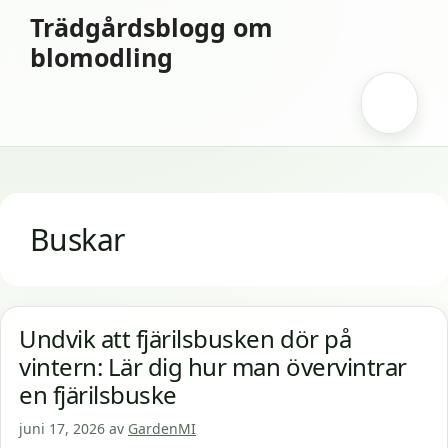
Hoppa
Trädgårdsblogg om
till
blomodling
innehåll
Meny
Buskar
Undvik att fjärilsbusken dör på
vintern: Lär dig hur man övervintrar
en fjärilsbuske
juni 17, 2026
av
GardenMI