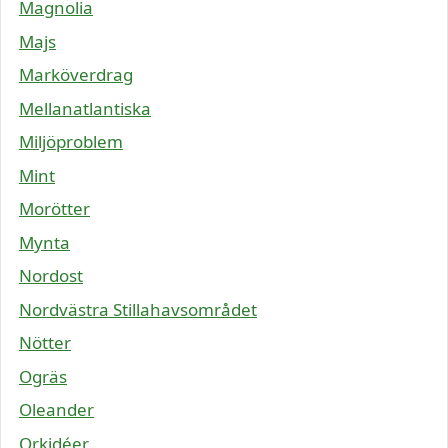
Magnolia
Majs
Marköverdrag
Mellanatlantiska
Miljöproblem
Mint
Morötter
Mynta
Nordost
Nordvästra Stillahavsområdet
Nötter
Ogräs
Oleander
Orkidéer