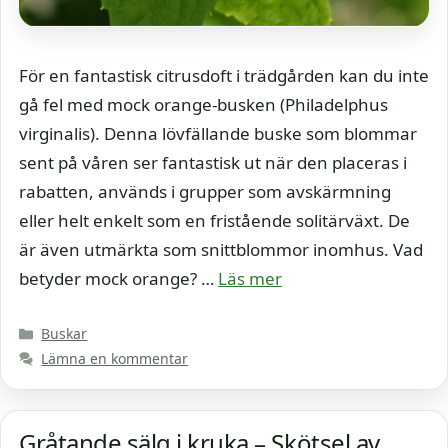
För en fantastisk citrusdoft i trädgården kan du inte
gå fel med mock orange-busken (Philadelphus
virginalis). Denna lövfällande buske som blommar
sent på våren ser fantastisk ut när den placeras i
rabatten, används i grupper som avskärmning
eller helt enkelt som en fristående solitärväxt. De
är även utmärkta som snittblommor inomhus. Vad
betyder mock orange? …
Läs mer
Kategorier
Buskar
Lämna en kommentar
Gråtande sälg i kruka – Skötsel av