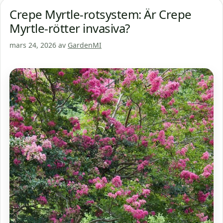
Crepe Myrtle-rotsystem: Är Crepe
Myrtle-rötter invasiva?
mars 24, 2026
av
GardenMI