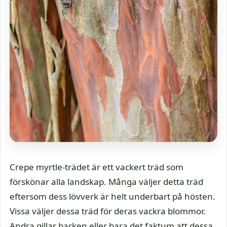
Crepe myrtle-trädet är ett vackert träd som
förskönar alla landskap. Många väljer detta träd
eftersom dess lövverk är helt underbart på hösten.
Vissa väljer dessa träd för deras vackra blommor.
Andra gillar barken eller bara det faktum att dessa