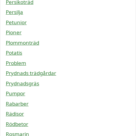
Persikoträd
Persilja
Petunior
Pioner
Plommonträd
Potatis
Problem
Prydnads trädgårdar
Prydnadsgräs
Pumpor
Rabarber
Rädisor
Rödbetor
Rosmarin