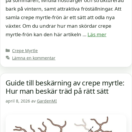
på sommaren, livfulla höstfärger och strukturerad
bark på vintern, samt attraktiva fröställningar. Att
samla crepe myrtle-frön är ett sätt att odla nya
växter. Om du undrar hur man skördar crepe
myrtle-frön kan den här artikeln …
Läs mer
Kategorier
Crepe Myrtle
Lämna en kommentar
Guide till beskärning av crepe myrtle:
Hur man beskär träd på rätt sätt
april 8, 2026
av
GardenMI