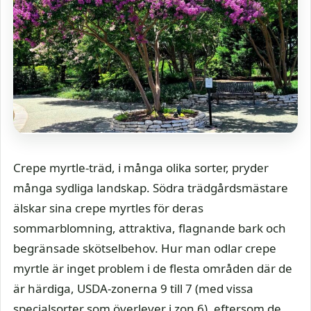
Crepe myrtle-träd, i många olika sorter, pryder
många sydliga landskap. Södra trädgårdsmästare
älskar sina crepe myrtles för deras
sommarblomning, attraktiva, flagnande bark och
begränsade skötselbehov. Hur man odlar crepe
myrtle är inget problem i de flesta områden där de
är härdiga, USDA-zonerna 9 till 7 (med vissa
specialsorter som överlever i zon 6), eftersom de …