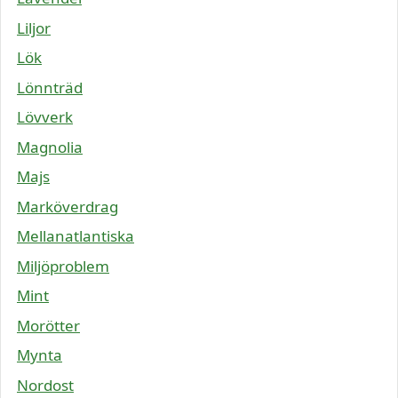
Liljor
Lök
Lönnträd
Lövverk
Magnolia
Majs
Marköverdrag
Mellanatlantiska
Miljöproblem
Mint
Morötter
Mynta
Nordost