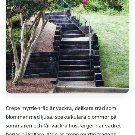
Crepe myrtle-träd är vackra, delikata träd som
blommar med ljusa, spektakulära blommor på
sommaren och får vackra höstfärger när vädret
börjar bli kallare. Men är crepe myrtle-trädens