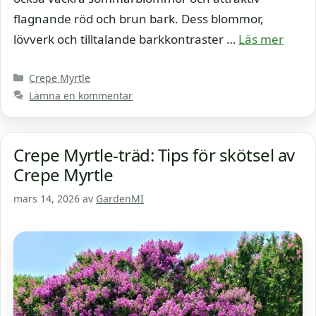
flagnande röd och brun bark. Dess blommor,
lövverk och tilltalande barkkontraster …
Läs mer
Kategorier
Crepe Myrtle
Lämna en kommentar
Crepe Myrtle-träd: Tips för skötsel av
Crepe Myrtle
mars 14, 2026
av
GardenMI