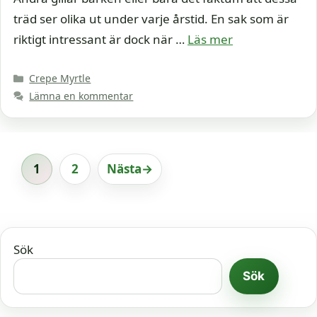
träd ser olika ut under varje årstid. En sak som är
riktigt intressant är dock när …
Läs mer
Kategorier
Crepe Myrtle
Lämna en kommentar
1
2
Nästa
→
Sida
Sida
Sök
Sök