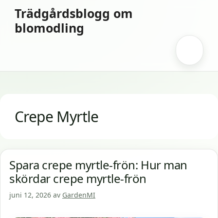
Hoppa
Trädgårdsblogg om
till
blomodling
innehåll
Meny
Crepe Myrtle
Spara crepe myrtle-frön: Hur man
skördar crepe myrtle-frön
juni 12, 2026
av
GardenMI