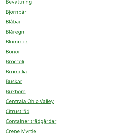
Bevattning
Björnbär
Blåbär
Blåregn
Blommor
Bönor
Broccoli
Bromelia
Buskar
Buxbom
Centrala Ohio Valley
Citrusträd
Container trädgårdar
Crepe Myrtle