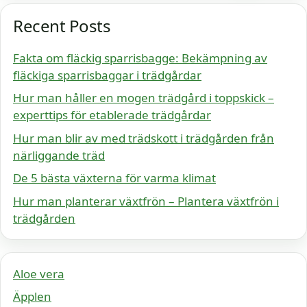
Recent Posts
Fakta om fläckig sparrisbagge: Bekämpning av
fläckiga sparrisbaggar i trädgårdar
Hur man håller en mogen trädgård i toppskick –
experttips för etablerade trädgårdar
Hur man blir av med trädskott i trädgården från
närliggande träd
De 5 bästa växterna för varma klimat
Hur man planterar växtfrön – Plantera växtfrön i
trädgården
Aloe vera
Äpplen