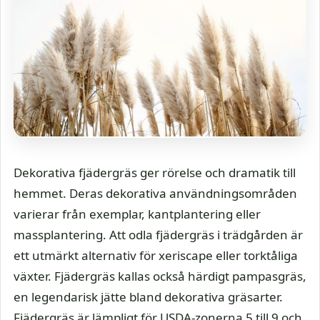
Dekorativa fjädergräs ger rörelse och dramatik till
hemmet. Deras dekorativa användningsområden
varierar från exemplar, kantplantering eller
massplantering. Att odla fjädergräs i trädgården är
ett utmärkt alternativ för xeriscape eller torktåliga
växter. Fjädergräs kallas också härdigt pampasgräs,
en legendarisk jätte bland dekorativa gräsarter.
Fjädergräs är lämpligt för USDA-zonerna 5 till 9 och