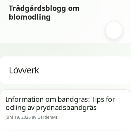
Hoppa
Trädgårdsblogg om
till
blomodling
innehåll
Meny
Lövverk
Information om bandgräs: Tips för
odling av prydnadsbandgräs
juni 19, 2026
av
GardenMI