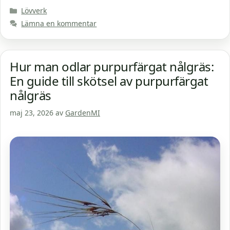
Kategorier
Lövverk
Lämna en kommentar
Hur man odlar purpurfärgat nålgräs:
En guide till skötsel av purpurfärgat
nålgräs
maj 23, 2026
av
GardenMI