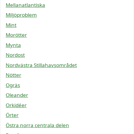
Mellanatlantiska
Miljöproblem
Mint
Morötter
Mynta
Nordost
Nordvästra Stillahavsområdet
Nötter
Ogräs
Oleander
Orkidéer
Örter
Östra norra centrala delen