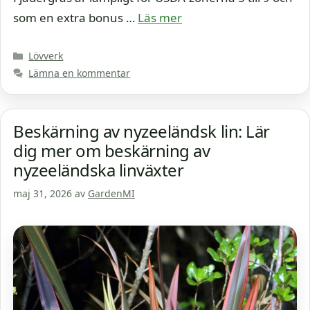
som en extra bonus …
Läs mer
Kategorier
Lövverk
Lämna en kommentar
Beskärning av nyzeeländsk lin: Lär
dig mer om beskärning av
nyzeeländska linväxter
maj 31, 2026
av
GardenMI