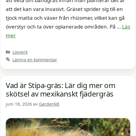
att veta om bandgräs innan man planterar det är
att det kan vara invasivt. Gräset sprider sig till en
tjock matta och växer från rhizomer, vilket kan gå
överstyr och ta över oplanerade områden. På …
Läs
mer
Kategorier
Lövverk
Lämna en kommentar
Vad är Stipa-gräs: Lär dig mer om
skötsel av mexikanskt fjädergräs
juni 18, 2026
av
GardenMI