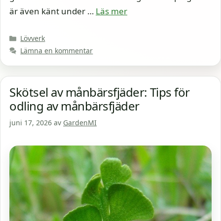
är även känt under …
Läs mer
Kategorier
Lövverk
Lämna en kommentar
Skötsel av månbärsfjäder: Tips för
odling av månbärsfjäder
juni 17, 2026
av
GardenMI