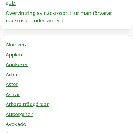
gula
Övervintring av näckrosor: Hur man förvarar
näckrosor under vintern
Aloe vera
Äpplen
Aprikoser
Ärter
Aster
Astrar
Ätbara trädgårdar
Auberginer
Avokado