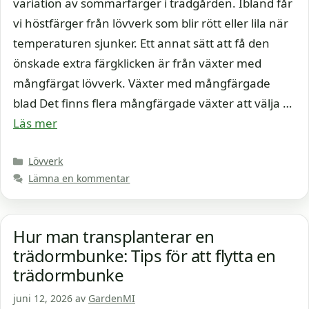
variation av sommarfärger i trädgården. Ibland får
vi höstfärger från lövverk som blir rött eller lila när
temperaturen sjunker. Ett annat sätt att få den
önskade extra färgklicken är från växter med
mångfärgat lövverk. Växter med mångfärgade
blad Det finns flera mångfärgade växter att välja …
Läs mer
Kategorier
Lövverk
Lämna en kommentar
Hur man transplanterar en
trädormbunke: Tips för att flytta en
trädormbunke
juni 12, 2026
av
GardenMI