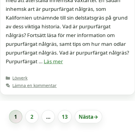
med att återställa inhemska växtarter. En sådan
inhemsk art är purpurfärgat nålgräs, som
Kalifornien utnämnde till sin delstatsgräs på grund
av dess viktiga historia. Vad är purpurfärgat
nålgräs? Fortsätt läsa för mer information om
purpurfärgat nålgräs, samt tips om hur man odlar
purpurfärgat nålgräs. Vad är purpurfärgat nålgräs?
Purpurfärgat …
Läs mer
Kategorier
Lövverk
Lämna en kommentar
1
2
…
13
Nästa
→
Sida
Sida
Sida