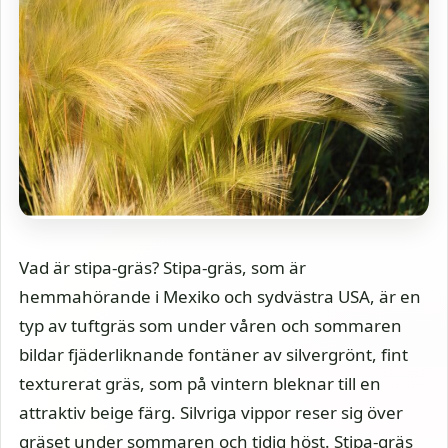
Vad är stipa-gräs? Stipa-gräs, som är
hemmahörande i Mexiko och sydvästra USA, är en
typ av tuftgräs som under våren och sommaren
bildar fjäderliknande fontäner av silvergrönt, fint
texturerat gräs, som på vintern bleknar till en
attraktiv beige färg. Silvriga vippor reser sig över
gräset under sommaren och tidig höst. Stipa-gräs