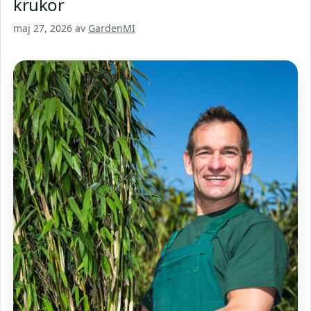
krukor
maj 27, 2026
av
GardenMI