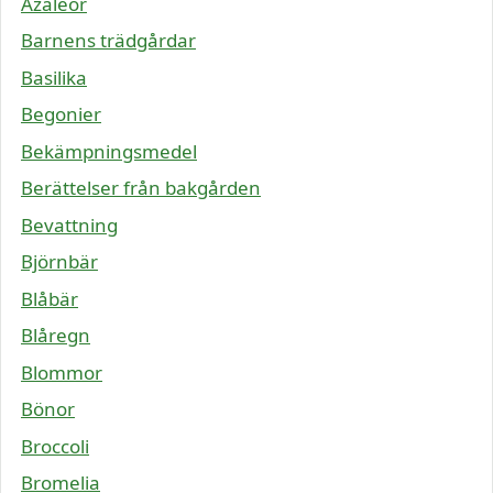
Azaleor
Barnens trädgårdar
Basilika
Begonier
Bekämpningsmedel
Berättelser från bakgården
Bevattning
Björnbär
Blåbär
Blåregn
Blommor
Bönor
Broccoli
Bromelia