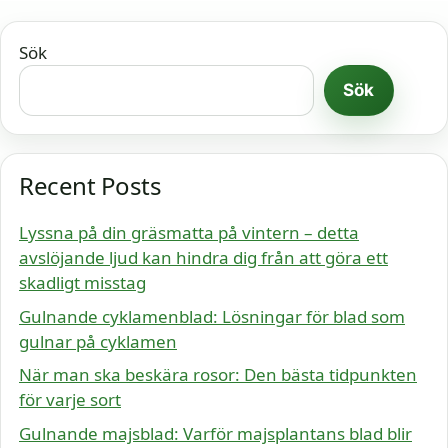
Sök
Sök
Recent Posts
Lyssna på din gräsmatta på vintern – detta
avslöjande ljud kan hindra dig från att göra ett
skadligt misstag
Gulnande cyklamenblad: Lösningar för blad som
gulnar på cyklamen
När man ska beskära rosor: Den bästa tidpunkten
för varje sort
Gulnande majsblad: Varför majsplantans blad blir