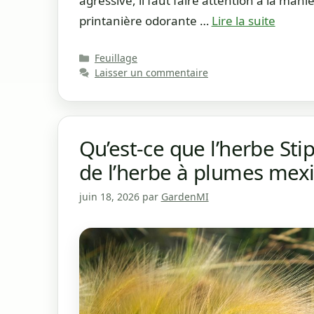
agressive, il faut faire attention à la mani
printanière odorante …
Lire la suite
Catégories
Feuillage
Laisser un commentaire
Qu’est-ce que l’herbe Stip
de l’herbe à plumes mex
juin 18, 2026
par
GardenMI