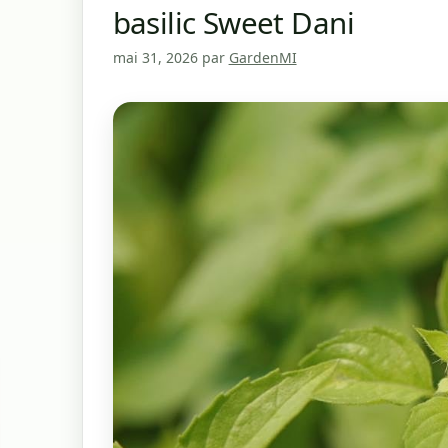
basilic Sweet Dani
mai 31, 2026
par
GardenMI