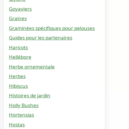
Goyaviers
Graines
Graminées spécifiques pour pelouses
Guides pour les partenaires
Haricots
Hellébore
Herbe ornementale
Herbes
Hibiscus
Histoires de jardin
Holly Bushes
Hortensias
Hostas