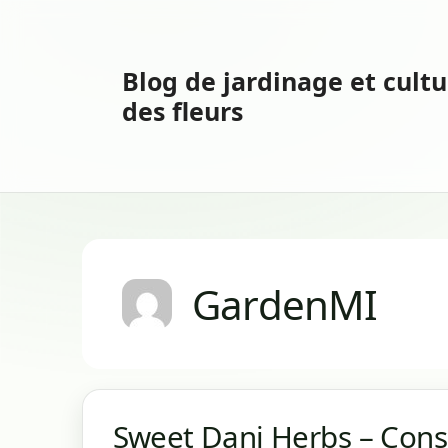
Aller
au
contenu
Blog de jardinage et cultu
des fleurs
GardenMI
Sweet Dani Herbs – Conse