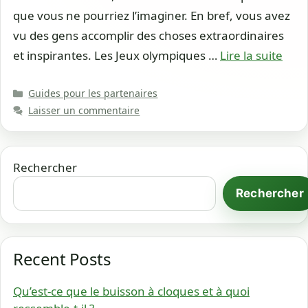
que vous ne pourriez l’imaginer. En bref, vous avez
vu des gens accomplir des choses extraordinaires
et inspirantes. Les Jeux olympiques …
Lire la suite
Catégories
Guides pour les partenaires
Laisser un commentaire
Rechercher
Rechercher
Recent Posts
Qu’est-ce que le buisson à cloques et à quoi