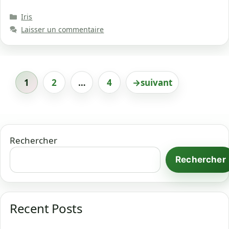
Catégories
Iris
Laisser un commentaire
1
2
…
4
→
suivant
Page
Page
Page
Rechercher
Rechercher
Recent Posts